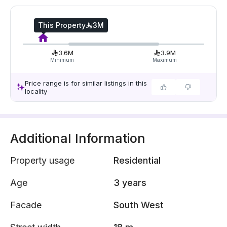
This Property
3M
3.6M
3.9M
Minimum
Maximum
Price range is for similar listings in this
locality
Additional Information
Property usage
Residential
Age
3 years
Facade
South West