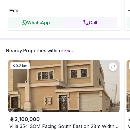
18
WhatsApp
Call
Nearby Properties
within
5
Km
0.2 km
2,100,000
Villa 354 SQM Facing South East on 28m Width Street