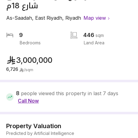
شارع 18م
As-Saadah
,
East Riyadh
,
Riyadh
Map view
9
446
sqm
Bedrooms
Land Area
3,000,000
6,726
/
sqm
8
people viewed this property in last 7 days
Call Now
Property Valuation
Predicted by Artificial Intelligence