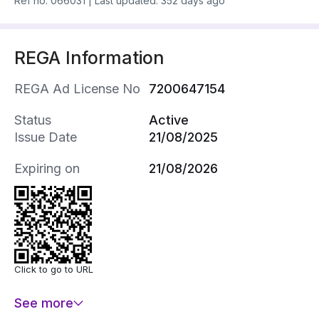
Ref no.
066031
|
Last updated: 352 days ago
REGA Information
REGA Ad License No
7200647154
Status
Active
Issue Date
21/08/2025
Expiring on
21/08/2026
Click to go to URL
See more