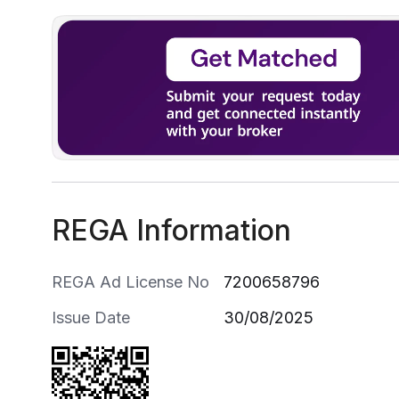
مقلط صاله بمدخل للنساء
مطبخ وسيعة
3 غرف نوم
منهم غرف ماستر
REGA Information
REGA Ad License No
7200658796
Issue Date
30/08/2025