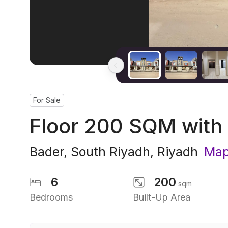
For Sale
Floor 200 SQM with
Bader
,
South Riyadh
,
Riyadh
Map
6
200
sqm
Bedrooms
Built-Up Area