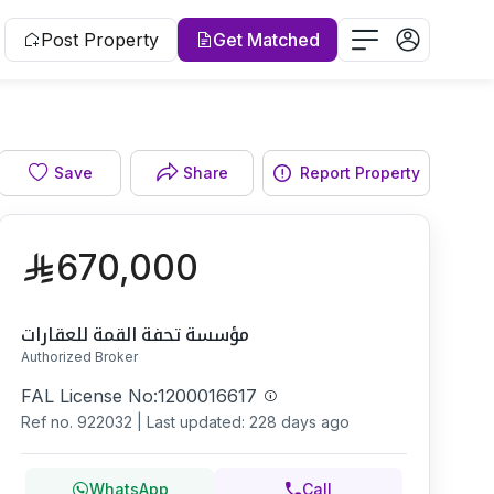
Post Property
Get Matched
Facade
Save
Share
Report Property
670,000
مؤسسة تحفة القمة للعقارات
Authorized Broker
FAL License No:
1200016617
Ref no.
922032
|
Last updated: 228 days ago
WhatsApp
Call