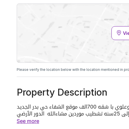
Vi
Please verify the location below with the location mentioned in pr
Property Description
للبيع ادوار باصك مساحه 300متر السعر ارضي 670الف وعلوي با شقه 700الف موقع الشفاء حي بدر الجديد
كامل الخدمات ومدارس ومسجد ضمانات وتامنات تصل إلى 25سنه تشطيب موردين مشاءالله الدور الأرضي
يتكون من
See more
مدخل سيارة مجلس رجال مع مغاسل مع دورة مياه