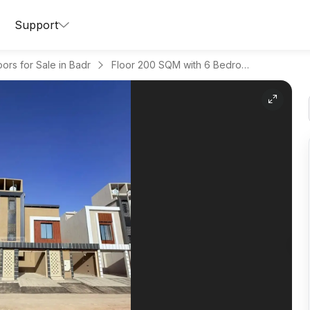
Support
oors for Sale in Badr
Floor 200 SQM with 6 Bedrooms