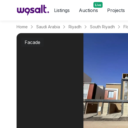
Listings
Auctions
Projects
Home
Saudi Arabia
Riyadh
South Riyadh
Fl
Facade