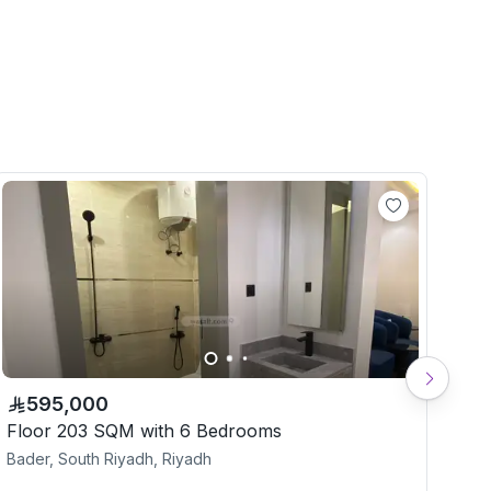
595,000
Floor 203 SQM with 6 Bedrooms
Flo
Bader, South Riyadh, Riyadh
Bad