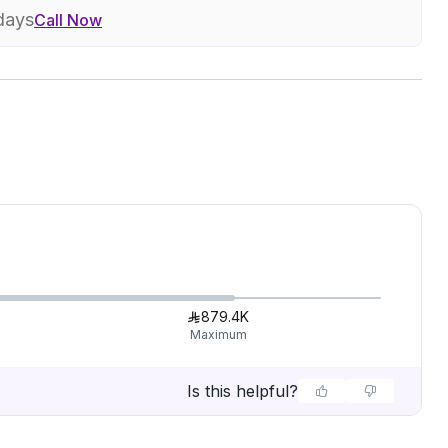
 days
Call Now
879.4K
Maximum
Is this helpful?