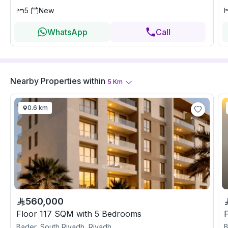
5
New
WhatsApp
Call
Nearby Properties
within
5
Km
0.6 km
560,000
Floor 117 SQM with 5 Bedrooms
Bader, South Riyadh, Riyadh
B