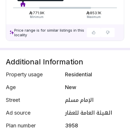
771.9K
853.1K
Minimum
Maximum
Price range is for similar listings in this
locality
Additional Information
Property usage
Residential
Age
New
Street
الإمام مسلم
Ad source
الهيئة العامة للعقار
Plan number
3958