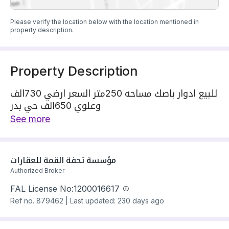
Please verify the location below with the location mentioned in
property description.
Property Description
للبيع ادوار باصك مساحه 250متر السعر ارضي 730الف
وعلوي 650الف حي بدر
نتعلم مع جميع انواع البنوك والشركات تمويل ونوفراك
See more
اعلي تمويل واقل نسبة ربح
‏دورين تاون هاوس علوي
يتكون الدور الأول من
مؤسسة تحفة القمة للعقارات
مدخل سيارة مجلس رجال مع مغاسل مع دورة مياه
Authorized Broker
صالة مطبخ درج داخلي
FAL License No:
1200016617
الدور الثاني يتكون من صالة
Ref no.
879462
|
Last updated: 230 days ago
٤غرفة نوم ماستر وسطح