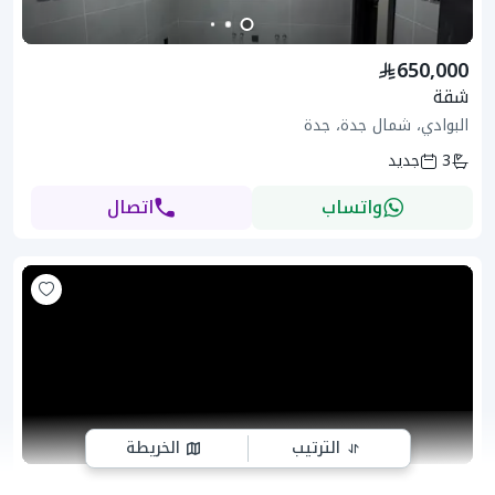
650,000
شقة
البوادي، شمال جدة، جدة
3
جديد
واتساب
اتصال
الترتيب
الخريطة
720,000