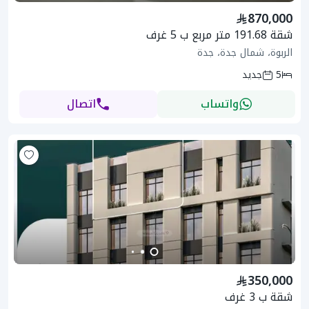
870,000
شقة 191.68 متر مربع ب 5 غرف
الربوة، شمال جدة، جدة
5
جديد
واتساب
اتصال
350,000
شقة ب 3 غرف