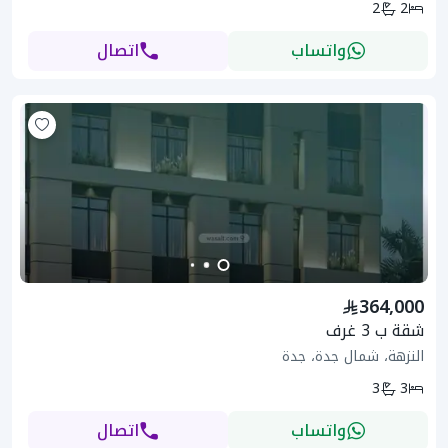
2
2
واتساب
اتصال
364,000
شقة ب 3 غرف
النزهة، شمال جدة، جدة
3
3
واتساب
اتصال