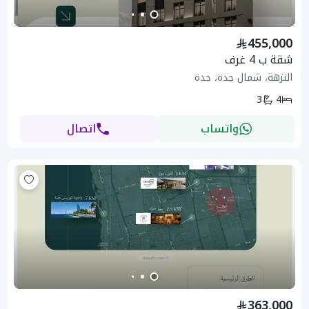
455,000
شقة ب 4 غرف
النزهة، شمال جدة، جدة
3
4
واتساب
اتصال
363,000