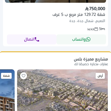
750,000
شقة 129.72 متر مربع ب 5 غرف
النعيم، شمال جدة، جدة
5
جديد
واتساب
اتصال
مشاريع مميزة بلس
عقارات مختارة خصيصًا لك
أرض
شقة