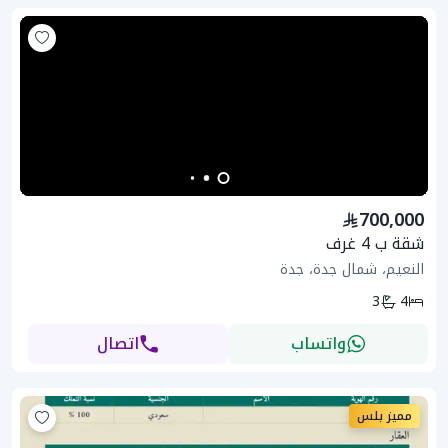
700,000
شقة ب 4 غرف
النعيم، شمال جدة، جدة
3
4
واتساب
اتصال
مميز بلس