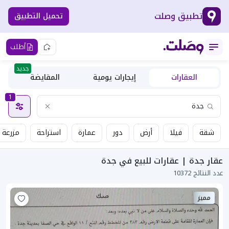
تطبيق وصلت
تحميل التطبيق
أطلب
جديد
العقارات
إيجارات يومية
المقايضة
1
شقة
فيلا
أرض
دور
عمارة
استراحة
مزرعة
عقار جدة | عقارات للبيع في جدة
عدد النتائج 10372
مميز