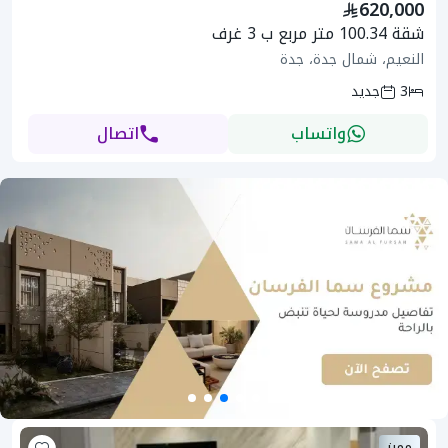
620,000
شقة 100.34 متر مربع ب 3 غرف
النعيم، شمال جدة، جدة
3
جديد
واتساب
اتصال
مميز