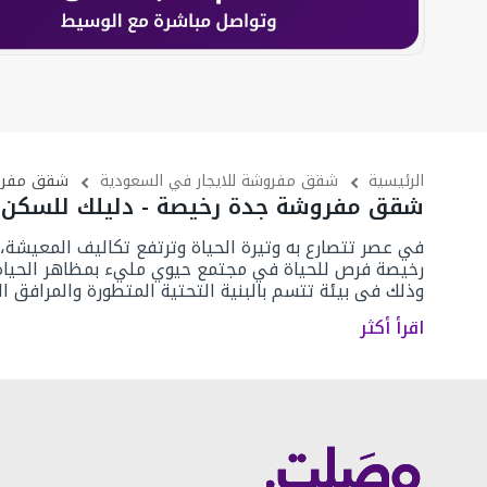
الرئيسية
شقق مفروشة للايجار في السعودية
شقق مفروشة ل
شقق مفروشة جدة رخيصة - دليلك للسكن 
في عصر تتصارع به وتيرة الحياة وترتفع تكاليف المعيشة
رخيصة
فرص للحياة في مجتمع حيوي مليء بمظاهر الحياة الراق
وذلك في بيئة تتسم بالبنية التحتية المتطورة والمرافق ال
اقرأ أكثر
ما هي شقق مفروشة جدة رخيصة؟
لتوضيح هذا الأمر، يجب تقسيم مصطلح
شقق مفروشة جد
على أثاث كامل وكافة المستلزمات الضرورية المناسبة للسك
أما المقصود بـ (رخيصة) فهي
شقة مفروشة للايجار جدة
ال
الشقق المفروشة التي تبدأ أسعارها الشهرية من 1500 إلى 3000 ريال سعودي من الفئة الرخيصة مقارنة بـ