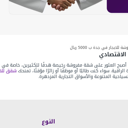
لايجار في جدة ب 5000 ريال
الاقتصادي
، أصبح العثور على شقة مفروشة رخيصة
هدفًا للكثيرين، خاصة في 
ية. سواء كنت طالبًا أو موظفًا أو زائرًا مؤقتًا، تمنحك
شقق للاي
سياحية المتنوعة والأسواق التجارية المزدهرة.
ة رخيصة
إلى شقين وهما (
شقق مفروشة جدة)
و (رخيصة).
شقق مف
ن الفوري كأدوات المطبخ والأجهزة الكهربائية والأسرة.
تي تقدم خدمات جيدة مقابل أسعار مناسبة، ويختلف هذا الأمر من
النوع
شقق جده مفرو