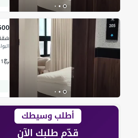
500
شقة
البو
1