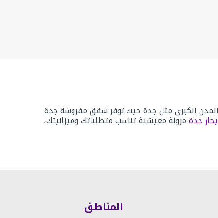
المدن الكبرى مثل جدة حيث توفر
شقق مفروشة جدة
جار جدة
مرونة معيشية تناسب متطلباتك وميزانيتك،
روشة للايجار جدة
هي الوحدات السكنية التي تحتوي
 شخص لآخر ومن مكان لآخر، لكن في مدينة جدة تعتبر
المناطق
شه
بأسعار تتجاوز 5000 ريال شهريًا في الأحياء الراقية.