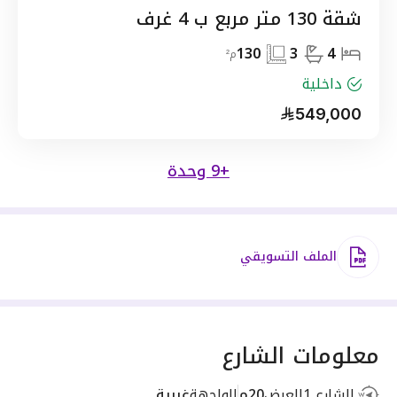
شقة 130 متر مربع ب 4 غرف
130
3
4
م²
داخلية
549,000
+9 وحدة
الملف التسويقي
معلومات الشارع
الشارع 1
العرض
20م
الواجهة
غربية