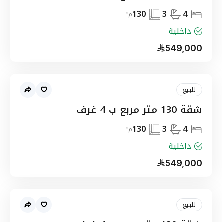
130
3
4
م²
داخلية
549,000
للبيع
شقة 130 متر مربع ب 4 غرف
130
3
4
م²
داخلية
549,000
للبيع