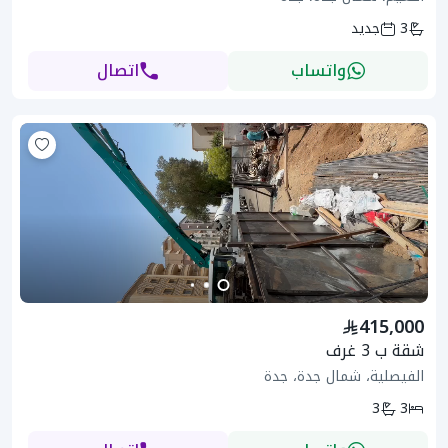
3
جديد
واتساب
اتصال
415,000
شقة ب 3 غرف
الفيصلية، شمال جدة، جدة
3
3