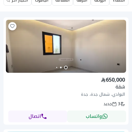
الصفاء
الروضة
النزهة
السلامة
الياقوت
اختيار آخر
650,000
شقة
البوادي، شمال جدة، جدة
3
جديد
واتساب
اتصال