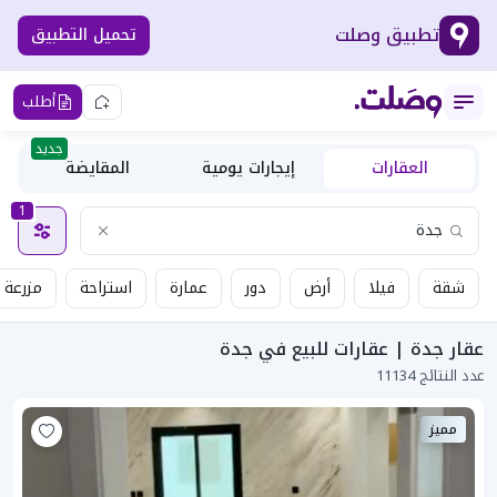
تطبيق وصلت
تحميل التطبيق
أطلب
جديد
العقارات
إيجارات يومية
المقايضة
1
شقة
فيلا
أرض
دور
عمارة
استراحة
مزرعة
عقار جدة | عقارات للبيع في جدة
عدد النتائج 11134
مميز