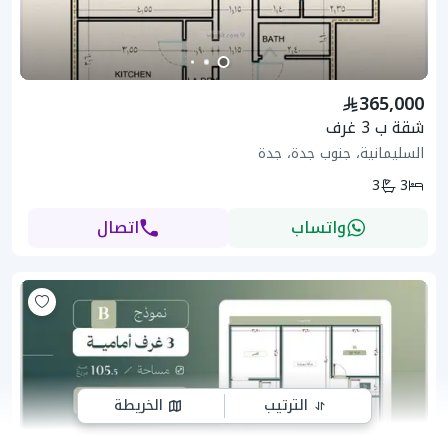
365,000
شقة ب 3 غرف
السليمانية، جنوب جدة، جدة
3
3
واتساب
اتصال
الترتيب
الخريطة