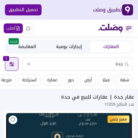
تطبيق وصلت
تحميل التطبيق
أطلب
جديد
العقارات
إيجارات يومية
المقايضة
1
شقة
فيلا
أرض
دور
عمارة
استراحة
مزرعة
عقار جدة | عقارات للبيع في جدة
عدد النتائج 11359
مميز بلس