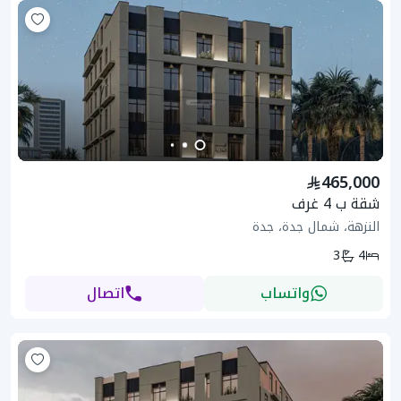
465,000
شقة ب 4 غرف
النزهة، شمال جدة، جدة
3
4
واتساب
اتصال