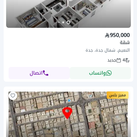
950,000
شقة
النعيم، شمال جدة، جدة
4
جديد
واتساب
اتصال
مميز بلس