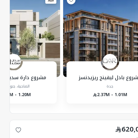
فيلا
روع بادل ليفينج ريزيدنسز
مشروع دارة سديم - فل
جدة
الضاحية، جنوب، جد
1.47M - 1.20M
2.37M - 1.01M
620,