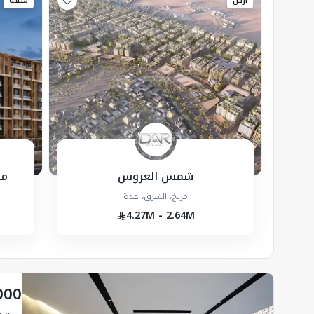
أرض
شقة
شمس العروس
مش
مريخ، الشرق، جدة
4.27M - 2.64M
000