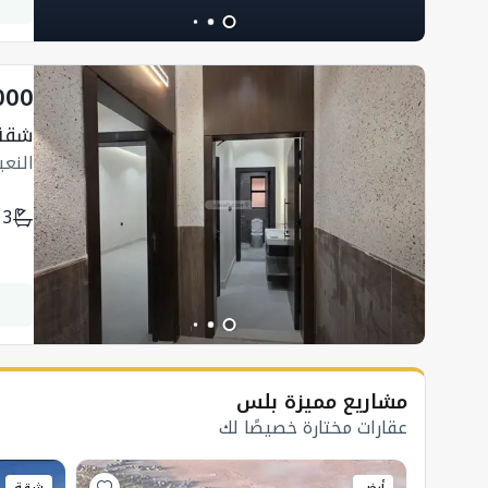
000
شقة
النع
3
مشاريع مميزة بلس
عقارات مختارة خصيصًا لك