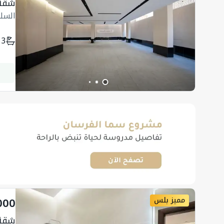
شقة
السل
3
000
مميز بلس
شقة 111.92 متر مربع 