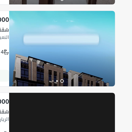
000
شقة
النع
4
000
شقة 150 متر 
الريا