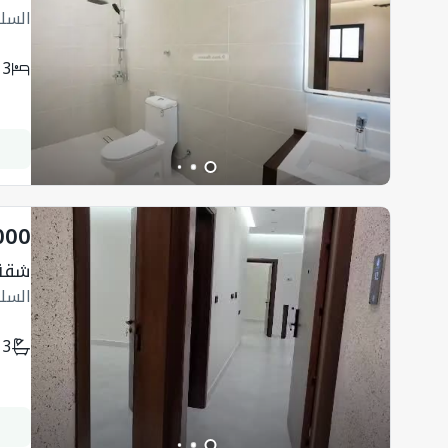
السل
3
000
شقة
السل
3