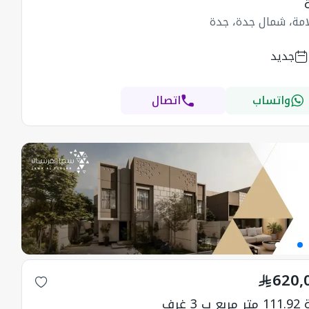
امة، شمال جدة، جدة
جديد
واتساب
اتصال
620,
ب 3 غرف