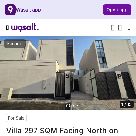
Wasalt app
Open app
Facade
1 / 15
For Sale
Villa 297 SQM Facing North on