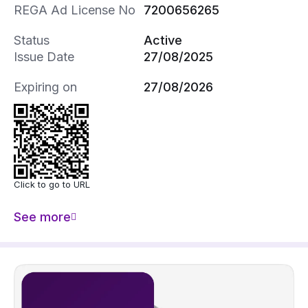
غرفتين نوم بحمام خارجي
REGA Ad License No
7200656265
الدور الثاني
Status
Active
صالة
Issue Date
27/08/2025
سطح كبير
غرفة نوم بحمام خارجي
Expiring on
27/08/2026
غرفة شغاله
يوجد كافة الضمانات
يوجد كافة. الاوراق
للاستفسار 0507090147
Click to go to URL
See more