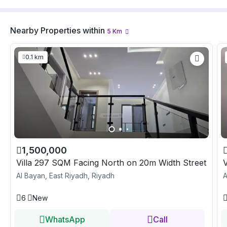
Nearby Properties
within
5
Km
0.1 km
1,500,000
Villa 297 SQM Facing North on 20m Width Street
Al Bayan, East Riyadh, Riyadh
A
6
New
WhatsApp
Call