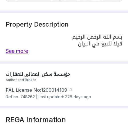
Property Description
بسم الله الرحمن الرحيم
ڤيلا للبيع حي البيان
شارع 20 م
See more
واجهة شماليه
السعر مليون و 500
التفاصيل
مؤسسة سكن المعالي للعقارات
الدور الارضي
Authorized Broker
مجلس و دورة مياه تخدم المجلس
صالة طعام
FAL License No:
1200014109
صالة كبيرة
Ref no.
748262
|
Last updated: 328 days ago
مطبخ مع ارتداد
الدور الأول
صالة
REGA Information
غرفتين نوم ماستر