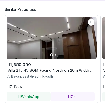
Similar Properties
1,350,000
Villa 245.45 SQM Facing North on 20m Width Street
Al Bayan, East Riyadh, Riyadh
A
7
New
WhatsApp
Call