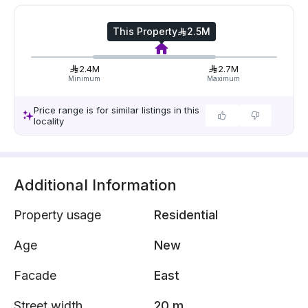
This Property
2.5M
2.4M
2.7M
Minimum
Maximum
Price range is for similar listings in this
locality
Additional Information
Property usage
Residential
Age
New
Facade
East
Street width
20 m