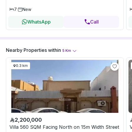
7
New
WhatsApp
Call
Nearby Properties
within
5
Km
0.3 km
2,200,000
Villa 560 SQM Facing North on 15m Width Street