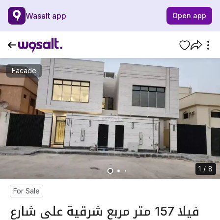
Wasalt app
Open app
Facade
1 / 8
For Sale
فيلا 157 متر مربع شرقية على شارع