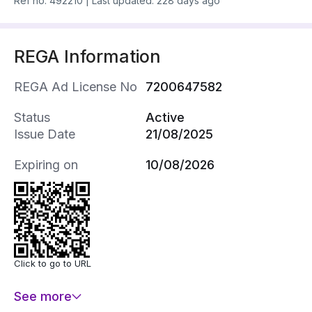
Ref no.
492210
|
Last updated: 228 days ago
REGA Information
REGA Ad License No
7200647582
Status
Active
Issue Date
21/08/2025
Expiring on
10/08/2026
Click to go to URL
See more