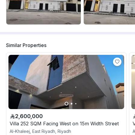
Similar Properties
2,600,000
Villa 252 SQM Facing West on 15m Width Street
Al-Khaleej, East Riyadh, Riyadh
A