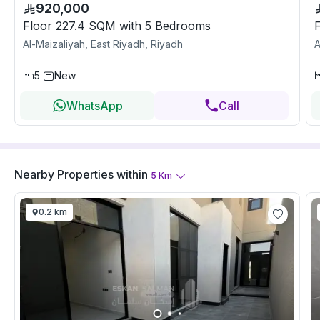
920,000
Floor 227.4 SQM with 5 Bedrooms
Al-Maizaliyah, East Riyadh, Riyadh
A
5
New
WhatsApp
Call
Nearby Properties
within
5
Km
0.2 km