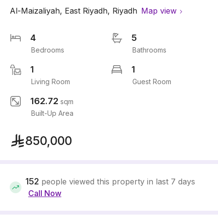
Al-Maizaliyah
,
East Riyadh
,
Riyadh
Map view
4
5
Bedrooms
Bathrooms
1
1
Living Room
Guest Room
162.72
sqm
Built-Up Area
850,000
152
people viewed this property in last 7 days
Call Now