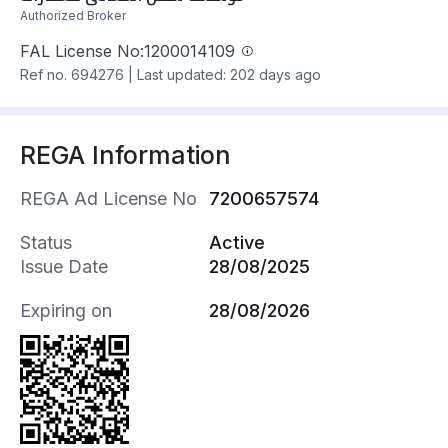
السعر : ٨٥٠٠٠٠ ريال
Authorized Broker
علمان بان:
لدينا جميع الحلول التمويلية الميسرة.
FAL License No:
1200014109
تسديد المديونيات .
Ref no.
694276
|
Last updated: 202 days ago
توفير الدفعة الاولى .
اعلى تمويل عقارى واقل هامش ربح.
امكانية تحويل من بنك لبنك.
REGA Information
نقبل اى جهة حكومية - مدنين-عساكر-قطاعات خاصة.
نتعامل مع جميع البنوك وشركات التمويل.
REGA Ad License No
7200657574
عروض مناسبة لجميع العملاء.
Status
تخليص جميع المعاملات فى جميع انحاء المملكة.
Active
Issue Date
تتوفر لدينا جميع العروض والمساحات المختلفة.
28/08/2025
فريق عمل متكامل لخدمتكم
Expiring on
28/08/2026