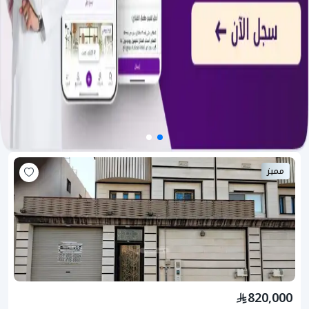
مميز
820,000