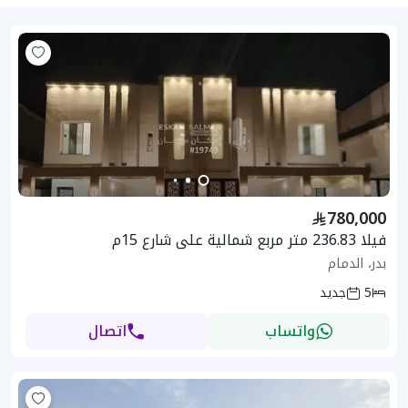
780,000
فيلا 236.83 متر مربع شمالية على شارع 15م
بدر، الدمام
5
جديد
واتساب
اتصال