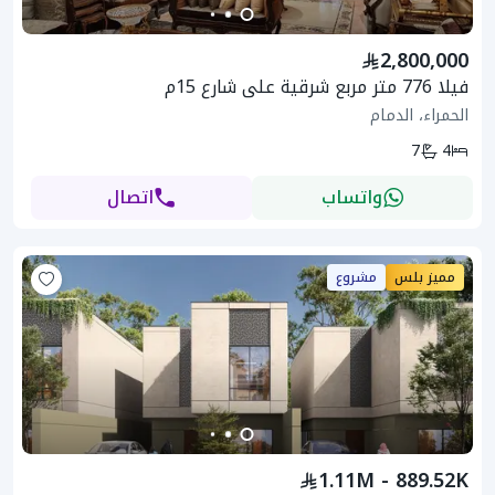
2,800,000
فيلا 776 متر مربع شرقية على شارع 15م
الحمراء، الدمام
7
4
واتساب
اتصال
مميز بلس
مشروع
1.11M - 889.52K