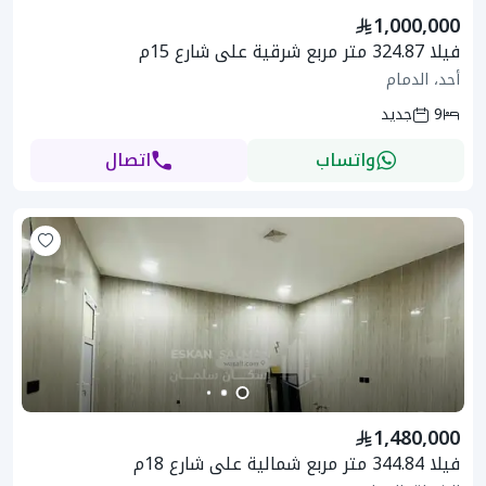
1,000,000
فيلا 324.87 متر مربع شرقية على شارع 15م
أحد، الدمام
9
جديد
واتساب
اتصال
1,480,000
فيلا 344.84 متر مربع شمالية على شارع 18م