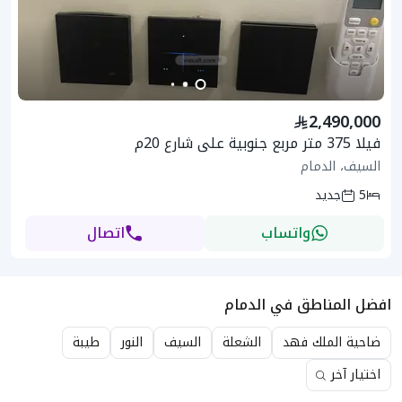
2,490,000
فيلا 375 متر مربع جنوبية على شارع 20م
السيف، الدمام
5
جديد
واتساب
اتصال
افضل المناطق في الدمام
ضاحية الملك فهد
الشعلة
السيف
النور
طيبة
اختيار آخر