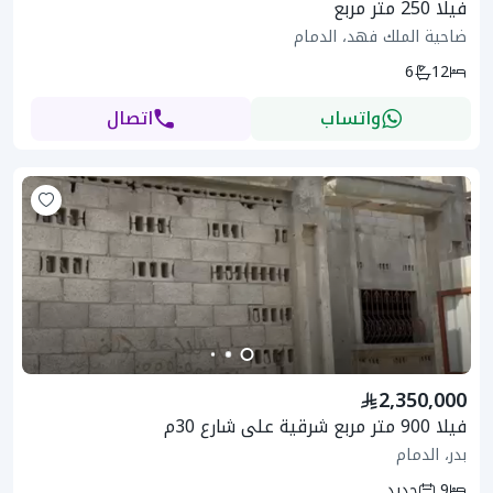
فيلا 250 متر مربع
ضاحية الملك فهد، الدمام
6
12
واتساب
اتصال
2,350,000
فيلا 900 متر مربع شرقية على شارع 30م
بدر، الدمام
9
جديد