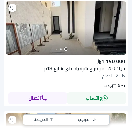
1,150,000
فيلا 200 متر مربع شرقية على شارع 18م
طيبة، الدمام
6
جديد
واتساب
اتصال
الترتيب
الخريطة