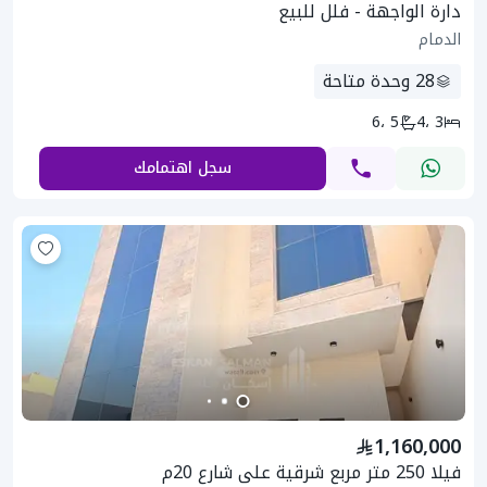
دارة الواجهة - فلل للبيع
الدمام
28
وحدة متاحة
5 ،6
3 ،4
سجل اهتمامك
1,160,000
فيلا 250 متر مربع شرقية على شارع 20م