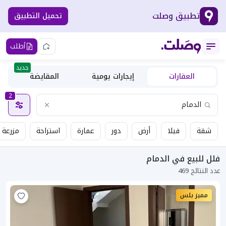
تطبيق وصلت
تحميل التطبيق
أطلب
جديد
العقارات
إيجارات يومية
المقايضة
2
شقة
فيلا
أرض
دور
عمارة
استراحة
مزرعة
فلل للبيع في الدمام
عدد النتائج 469
مميز بلس