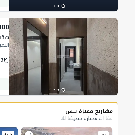
000
شقة
النع
3
مشاريع مميزة بلس
عقارات مختارة خصيصًا لك