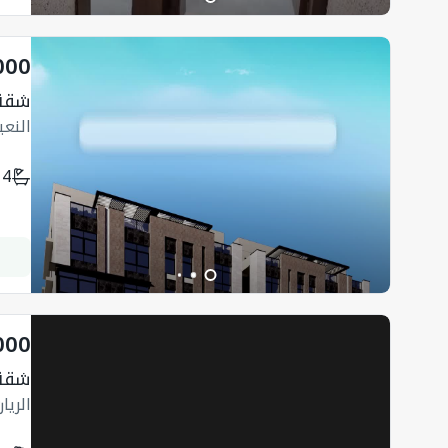
000
شقة
النع
4
000
شقة 150 متر 
الريا