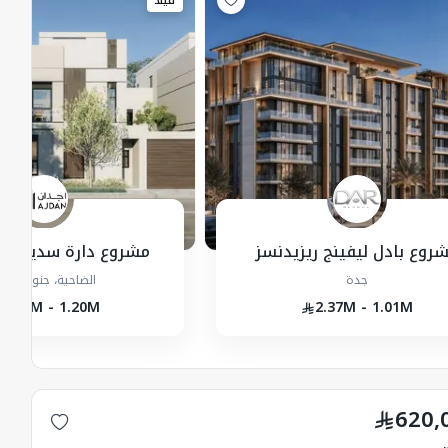
فيلا
روع بادل ليفينج ريزيدنسز
مشروع دارة سديم - فل
جدة
الضاحية، جنوب، جد
1.47M - 1.20M
2.37M - 1.01M
620,