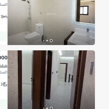
السل
3
000
شقة
السل
3