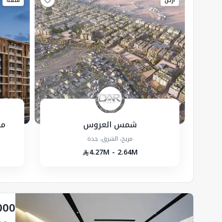
أرض
شقة
شمس العروس
مش
مريخ، الشرق، جدة
4.27M - 2.64M
000