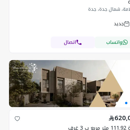
امة، شمال جدة، جدة
جديد
واتساب
اتصال
620,
ب 3 غرف