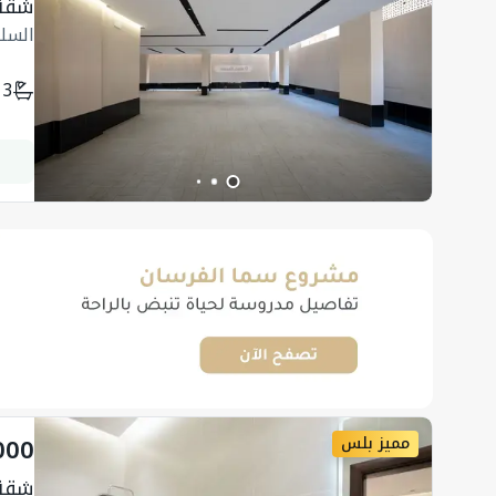
شقة
السل
3
000
مميز بلس
شقة 111.92 متر مربع 