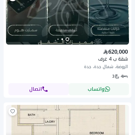
620,000
شقة ب 4 غرف
الروضة، شمال جدة، جدة
3
4
واتساب
اتصال