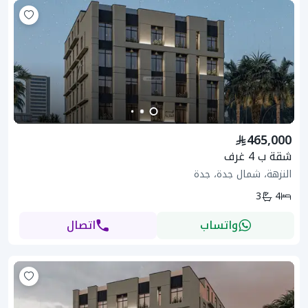
465,000
شقة ب 4 غرف
النزهة، شمال جدة، جدة
3
4
واتساب
اتصال