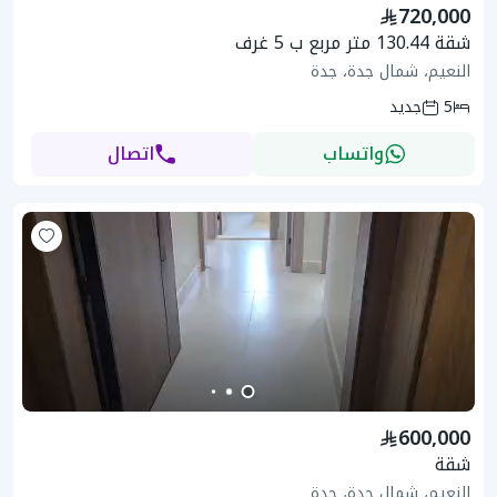
720,000
شقة 130.44 متر مربع ب 5 غرف
النعيم، شمال جدة، جدة
5
جديد
واتساب
اتصال
600,000
شقة
النعيم، شمال جدة، جدة