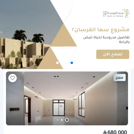
مميز
680,000