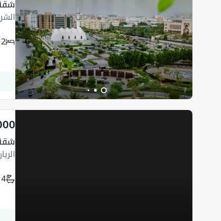
شقة 
الشر
2
000
شقة 150 متر 
الريا
4