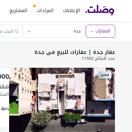
الإعلانات
المزادات
المشاريع
العقارات
عقار جدة | عقارات للبيع في جدة
عدد النتائج 11502
000
مميز
شقة 690 متر مربع 
السل
4