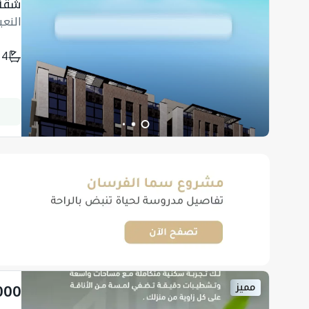
شقة
النع
4
000
مميز