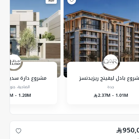
فيلا
روع بادل ليفينج ريزيدنسز
مشروع دارة سديم - فل
جدة
الضاحية، جنوب، جد
1.47M - 1.20M
2.37M - 1.01M
950,