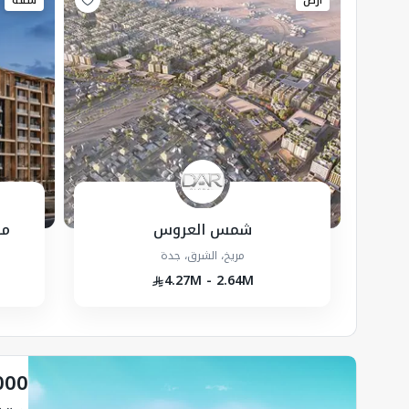
أرض
شقة
شمس العروس
مش
مريخ، الشرق، جدة
4.27M - 2.64M
000