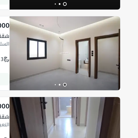
000
شقة
السل
3
000
شقة
النع