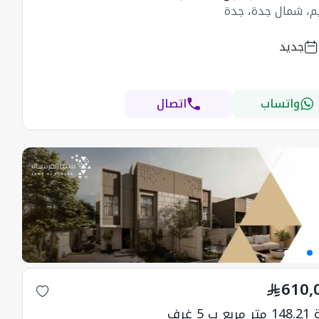
يم، شمال جدة، جدة
جديد
واتساب
اتصال
610,
ب 5 غرف