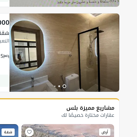
000
شقة 129.72 متر مربع 
النع
5
مشاريع مميزة بلس
عقارات مختارة خصيصًا لك
أرض
شقة