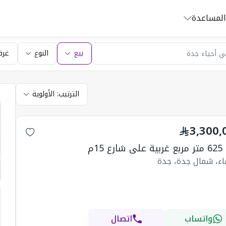
المساعدة
بيع
النوع
غرف
الترتيب:
الأولوية
3,300,
رع 15م
اء، شمال جدة، جدة
واتساب
اتصال