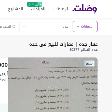
الإعلانات
المزادات
المشاريع
العقارات
عقار جدة | عقارات للبيع في جدة
عدد النتائج 10377
000
مميز
أرض 625 متر مربع غربية على شا
الصف