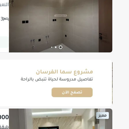
النع
3
000
مميز
شقة 148.21 متر مربع 