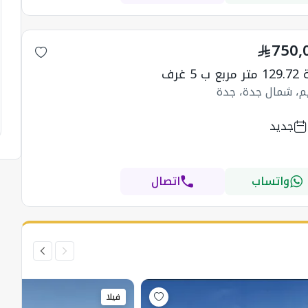
750,
ب 5 غرف
يم، شمال جدة، جدة
جديد
واتساب
اتصال
فيلا