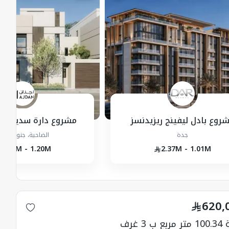
روع بادل ليفينج ريزيدنسز
مشروع دارة سديم - فل
جدة
الضاحية، جنوب، جد
1.47M - 1.20M
2.37M - 1.01M
620,
ب 3 غرف