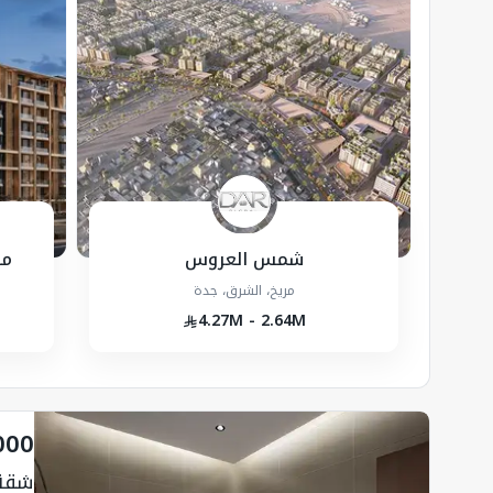
شمس العروس
مش
مريخ، الشرق، جدة
4.27M - 2.64M
000
شقة 100.34 متر مربع 