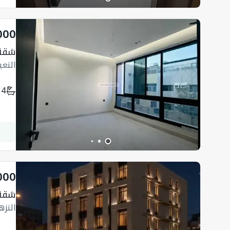
000
شقة
النع
4
000
شقة ب 
النز