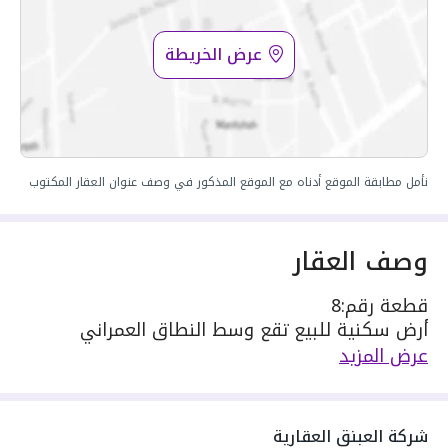
عرض الخريطة
نأمل مطابقة الموقع أدناه مع الموقع المذكور في وصف عنوان العقار المكتوب
وصف العقار
قطعة رقم:8
أرض سكنية للبيع تقع وسط النطاق العمراني
واجهتها جنوبية شرقية
عرض المزيد
طول الواجهة:
الجنوبي : 18.85 متر على شارع عرض 15 متر
الشرقي : 20 متر على شارع 15 متر
شركة العبنق العقارية