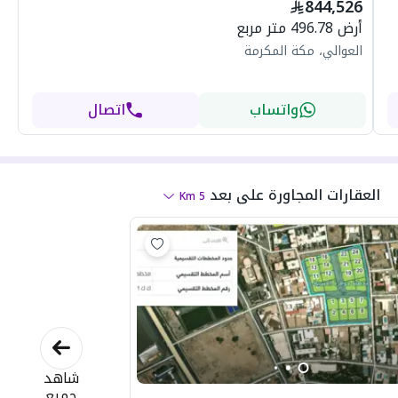
844,526
أرض 496.78 متر مربع
العوالي، مكة المكرمة
واتساب
اتصال
العقارات المجاورة
على بعد
Km
5
شاهد
جميع