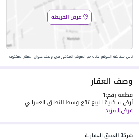
عرض الخريطة
نأمل مطابقة الموقع أدناه مع الموقع المذكور في وصف عنوان العقار المكتوب
وصف العقار
قطعة رقم:1
أرض سكنية للبيع تقع وسط النطاق العمراني
- واجهتها شمالية غربية
عرض المزيد
- طول الواجهة :
الشمالي : 20 متر على شارع عرض 15 متر
الغربي : 21.5 متر على شارع 15 متر
شركة العبنق العقارية