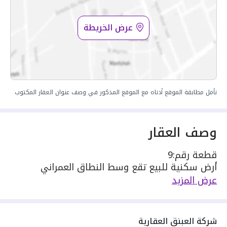
عرض الخريطة
نأمل مطابقة الموقع أدناه مع الموقع المذكور في وصف عنوان العقار المكتوب
وصف العقار
قطعة رقم:9
أرض سكنية للبيع تقع وسط النطاق العمراني
واجهتها جنوبية غربية
عرض المزيد
طول الواجهة:
الجنوبي : 21 متر على شارع عرض 15 متر
الغربي : 18 متر على شارع 15 متر
شركة العبنق العقارية