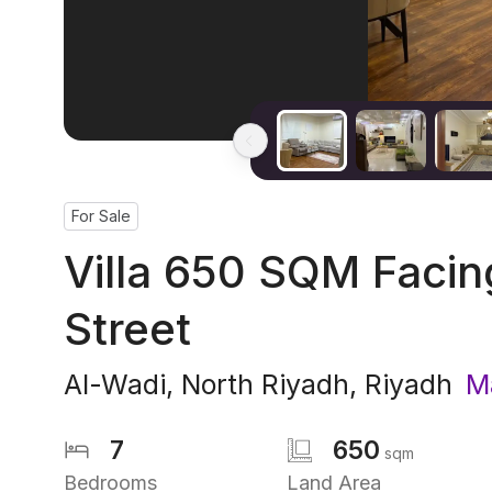
For Sale
Villa 650 SQM Faci
Street
Al-Wadi
,
North Riyadh
,
Riyadh
M
7
650
sqm
Bedrooms
Land Area