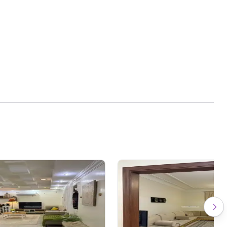
الفله حره ماعليها بنك ومحدثه وصالحة للسكن او للمستثمرين قابلة للتجزئة .