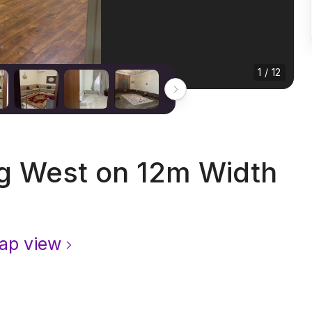
1 / 12
ng West on 12m Width
ap view