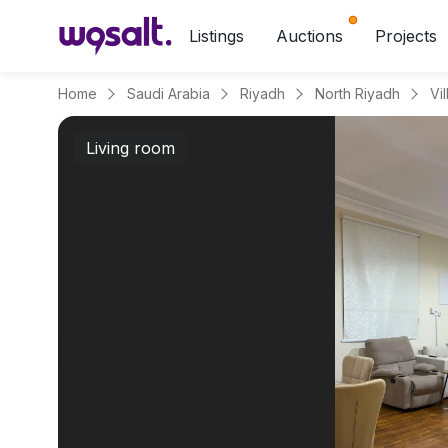
Listings
Auctions
Projects
Home
Saudi Arabia
Riyadh
North Riyadh
Vi
Living room