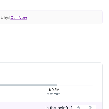
7 days
Call Now
9.3M
Maximum
Is this helpful?