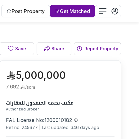
Post Property
Get Matched
Living room
Save
Share
Report Property
5,000,000
7,692
/
sqm
مكتب بصمة المنفذون للعقارات
Authorized Broker
FAL License No:
1200010182
Ref no.
245677
|
Last updated: 346 days ago