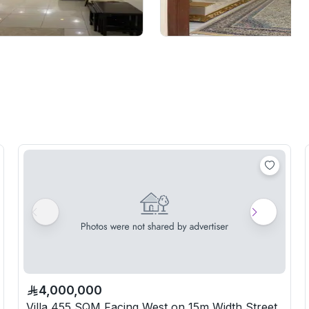
4,000,000
Villa 455 SQM Facing West on 15m Width Street