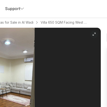
Support
llas for Sale in Al Wadi
Villa 650 SQM Facing West on 12m Width Street