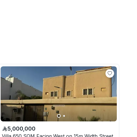
5,000,000
Villa 650 SQM Facing West on 15m Width Street