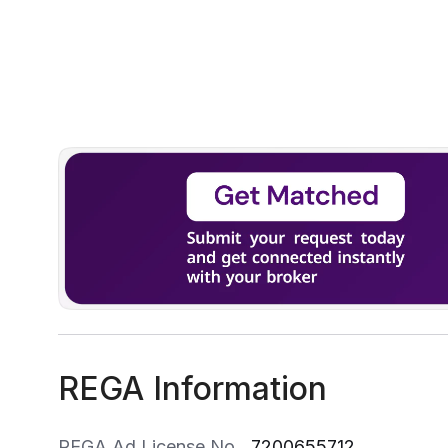
REGA Information
REGA Ad License No
7200655712