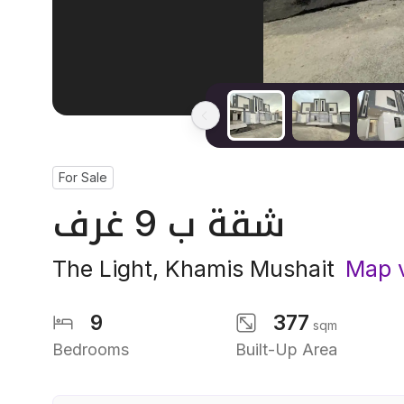
For Sale
شقة ب 9 غرف
The Light
,
Khamis Mushait
Map 
9
377
sqm
Bedrooms
Built-Up Area