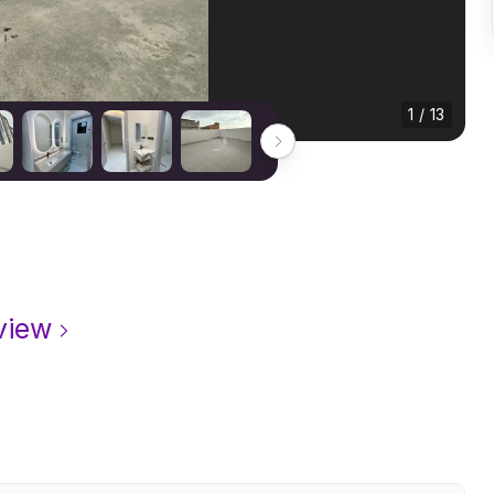
1 / 13
view