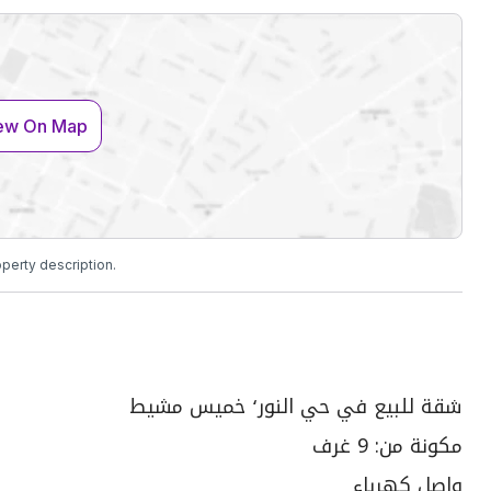
ew On Map
operty description.
شقة للبيع في حي النور٬ خميس مشيط
مكونة من: 9 غرف
واصل كهرباء