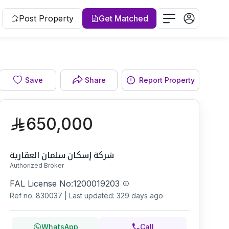
Post Property
Get Matched
Facade
Save
Share
Report Property
650,000
شركة إسكان سلمان العقارية
Authorized Broker
FAL License No:
1200019203
Ref no.
830037
|
Last updated: 329 days ago
WhatsApp
Call