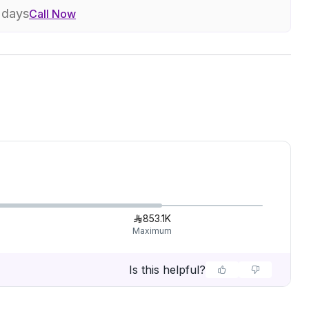
7 days
Call Now
853.1K
Maximum
Is this helpful?