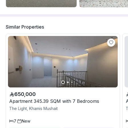
Similar Properties
650,000
Apartment 345.39 SQM with 7 Bedrooms
The Light, Khamis Mushait
T
7
New