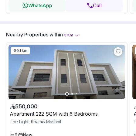
WhatsApp
Call
Nearby Properties
within
5
Km
0.1 km
550,000
Apartment 222 SQM with 6 Bedrooms
The Light, Khamis Mushait
T
6
New