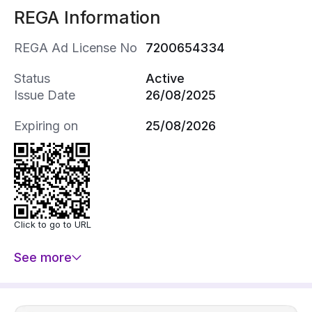
REGA Information
REGA Ad License No
7200654334
Status
Active
Issue Date
26/08/2025
Expiring on
25/08/2026
Click to go to URL
_ _ _ _ _ _ _ _ _ _ _ _ _ _ _ _ _ _ 
See more
شقة للبيع في حي النور٬ خميس مشيط
مكونة من: 6 غرف
واصل كهرباء