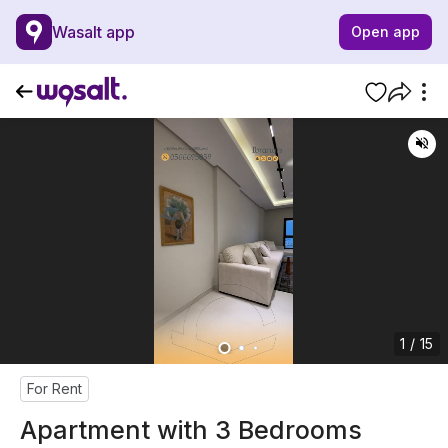
Wasalt app
Open app
1 / 15
For Rent
Apartment with 3 Bedrooms