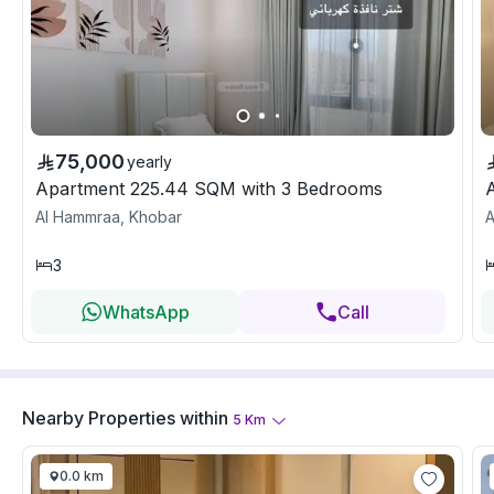
75,000
yearly
Apartment 225.44 SQM with 3 Bedrooms
Al Hammraa, Khobar
A
3
WhatsApp
Call
Nearby Properties
within
5
Km
0.0 km