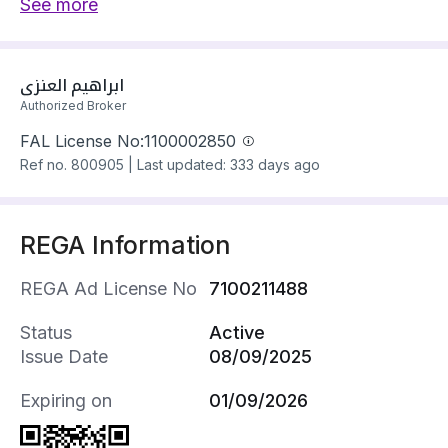
والقناة المائية
See more
✨ 3 غرف نوم + صالة + غرفة عاملة
✨ مطبخ مغلق + ركن غسيل + بلكونة
ابراهيم العنزي
✨ الماستر والصالة مؤثثة – المطبخ يركب قريبًا
Authorized Broker
📐 المساحة: 160 م²
FAL License No:
1100002850
💰 الإيجار: 85,000 ريال سنوي
Ref no.
800905
|
Last updated: 333 days ago
📞 للتواصل: [0566695059]
👤 الوسيط العقاري / ابراهيم العنزي
REGA Information
⚡ اغتنم الفرصة الآن – الشقة جاهزة للسكن الفوري
REGA Ad License No
7100211488
Status
Active
Issue Date
08/09/2025
Expiring on
01/09/2026