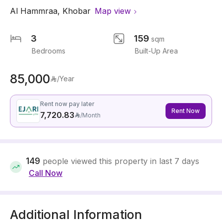
Al Hammraa
,
Khobar
Map view
3
159
sqm
Bedrooms
Built-Up Area
85,000
/Year
Rent now pay later
Rent Now
7,720.83
/
Month
149
people viewed this property in last 7 days
Call Now
Additional Information