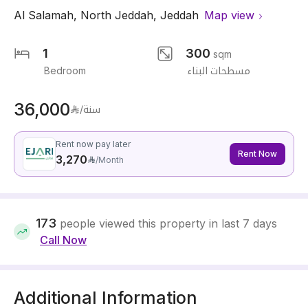
Al Salamah
,
North Jeddah
,
Jeddah
Map view
1
300
sqm
Bedroom
مسطحات البناء
36,000
/سنة
Rent now pay later
Rent Now
3,270
/
Month
173
people viewed this property in last 7 days
Call Now
Additional Information