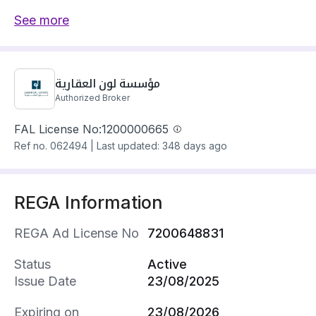
💠 غرفة نوم و صالة ومطبخ ودورتين مياه
See more
🔹غرفة نوم ماستر مع دورة مياة
🔹صالة
🔹مطبخ
🔹دورتين مياه
مؤسسة لون العقارية
Authorized Broker
💠 مميزات العقار
FAL License No:
1200000665
🔹 شامل الكهرباء و الماء
Ref no.
062494
|
Last updated: 348 days ago
🔹متوفر خدمة WI-FI
🔹 خدمة صيانة متوفرة طوال فترة العقد
🔹 خدمة حارس
REGA Information
🔹 مصعد في المبنى
🔹 مفروشة حديثا
REGA Ad License No
7200648831
🔹جميع الخدمات متوفرة من حولك ( سوبر ماركت -
صيدلية - مطاعم )
Status
Active
Issue Date
23/08/2025
💠 مميزات الموقع
🔸 تبعد عن ممشى اليمامة 5 دقائق
Expiring on
23/08/2026