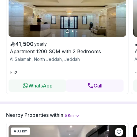
41,500
yearly
Apartment 1200 SQM with 2 Bedrooms
Al Salamah, North Jeddah, Jeddah
A
2
WhatsApp
Call
Nearby Properties
within
5
Km
0.1 km