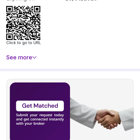
🔸 تبعد عن سنترو السلامة 6 دقائق
🔸 تبعد عن مستشفى باقدو والدكتور عرفان العام 9
دقائق
▫️ رقم رخصة فال 1200000665
▫️ رقم ترخيص الإعلان 7200648831
Click to go to URL
See more