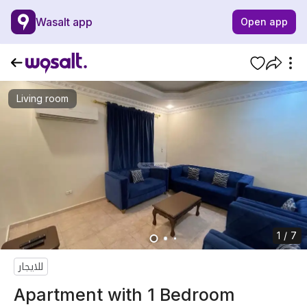
Wasalt app
Open app
Living room
1 / 7
للايجار
Apartment with 1 Bedroom