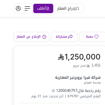
إدراج العقار
أطلب
غرفة المعيشة
حفظ
مشاركة
الإبلاغ عن العقار
1,250,000
3,456
/
متر مربع
شركة فيرا بروبرتيز العقارية
وسيط مفوض
رقم رخصة فال:
1200040797
الرقم المرجعي
879781
|
آخر تحديث: منذ 31 يوم