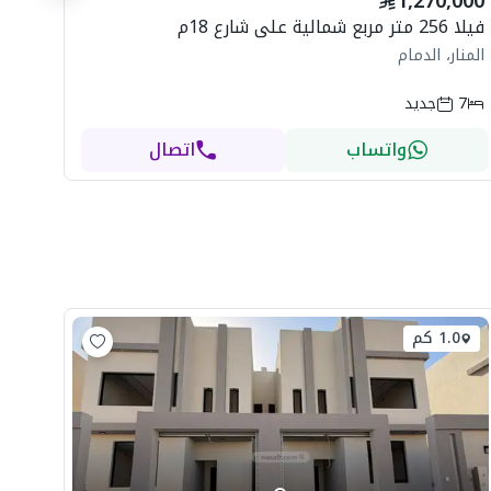
1,270,000
ال
فيلا 256 متر مربع شمالية على شارع 18م
المنار، الدمام
7
جديد
واتساب
اتصال
1.0 كم