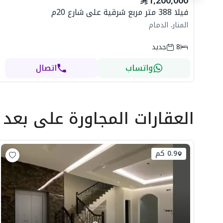
1,200,000
فيلا 388 متر مربع شرقية على شارع 20م
المنار، الدمام
8
جديد
واتساب
اتصال
العقارات المجاورة
على بعد
0.9 كم