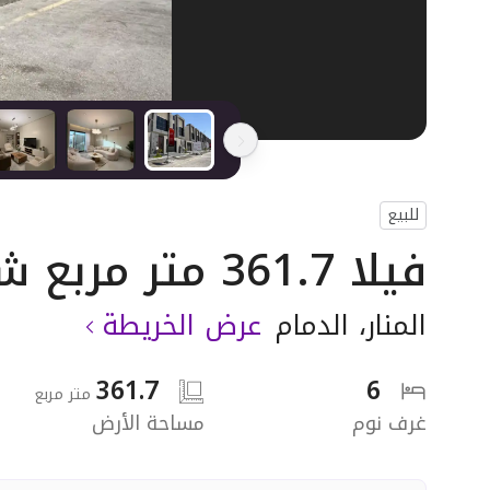
للبيع
فيلا 361.7 متر مربع شرقية على شارع 20م
المنار
،
الدمام
عرض الخريطة
361.7
6
متر مربع
غرف نوم
مساحة الأرض