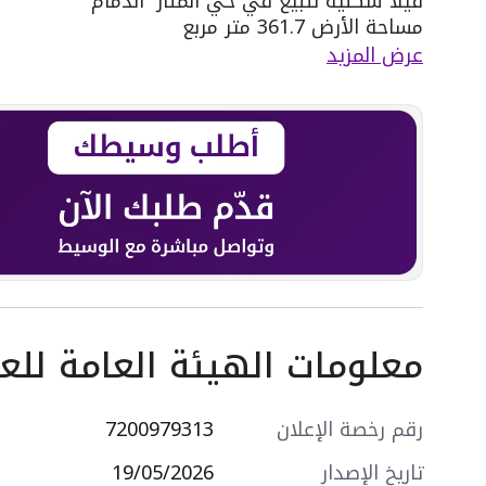
فيلا سكنية للبيع في حي المنار٬ الدمام
مساحة الأرض 361.7 متر مربع
يحدها 1 شارع: شرقية٬ بعرض 20 م
عرض المزيد
مكونة من: 6 غرف
واصل كهرباء
واصل مياه
سنة البناء: 2026
سعرها 1250000 ر.س
معلومات الهيئة العامة للعق
رقم رخصة الإعلان
7200979313
تاريخ الإصدار
19/05/2026