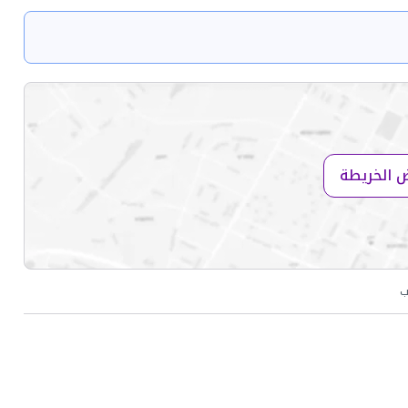
 الخريطة
ب