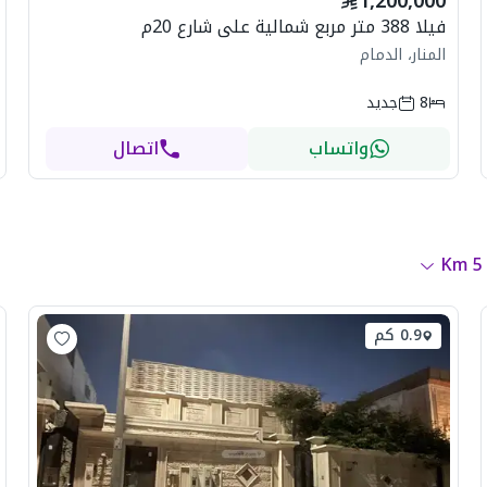
1,200,000
فيلا 388 متر مربع شمالية على شارع 20م
المنار، الدمام
8
جديد
واتساب
اتصال
Km
5
0.9 كم