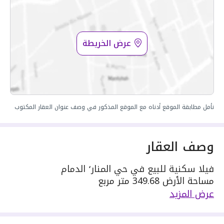
عرض الخريطة
نأمل مطابقة الموقع أدناه مع الموقع المذكور في وصف عنوان العقار المكتوب
وصف العقار
فيلا سكنية للبيع في حي المنار٬ الدمام
مساحة الأرض 349.68 متر مربع
يحدها 1 شارع: شرقية٬ بعرض 20 م
عرض المزيد
مكونة من: 6 غرف
واصل كهرباء