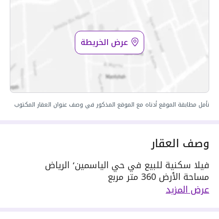
عرض الخريطة
نأمل مطابقة الموقع أدناه مع الموقع المذكور في وصف عنوان العقار المكتوب
وصف العقار
فيلا سكنية للبيع في حي الياسمين٬ الرياض
مساحة الأرض 360 متر مربع
يحدها 1 شارع: غربية٬ بعرض 18 م
عرض المزيد
مكونة من: 9 غرف
واصل كهرباء