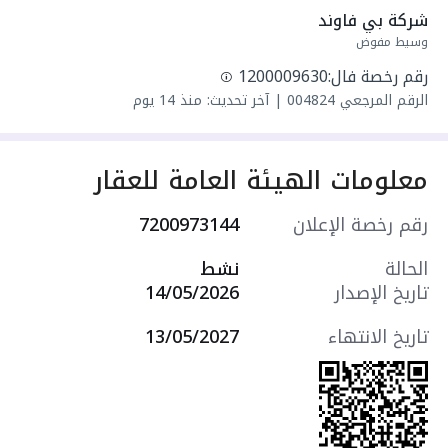
واصل مياه
شركة بي فاوند
سنة البناء: 2026
وسيط مفوض
سعرها 4.800.000 ر.س ان شاء الله
رقم رخصة فال:
1200009630
الرقم المرجعي
004824
|
آخر تحديث: منذ 14 يوم
معلومات الهيئة العامة للعقار
رقم رخصة الإعلان
7200973144
الحالة
نشط
تاريخ الإصدار
14/05/2026
تاريخ الانتهاء
13/05/2027