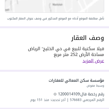
نأمل مطابقة الموقع أدناه مع الموقع المذكور في وصف عنوان العقار المكتوب
وصف العقار
فيلا سكنية للبيع في حي الخليج٬ الرياض
مساحة الأرض 252 متر مربع
يحدها 1 شارع: جنوبية٬ بعرض 20 م
عرض المزيد
مكونة من: 7 غرف
واصل كهرباء
واصل مياه
مؤسسة سكن المعالي للعقارات
سنة البناء: 2025
وسيط مفوض
سعرها 2600000 ر.س
رقم رخصة فال:
1200014109
مجلس
الرقم المرجعي
576683
|
آخر تحديث: منذ 151 يوم
مقلط
صاله