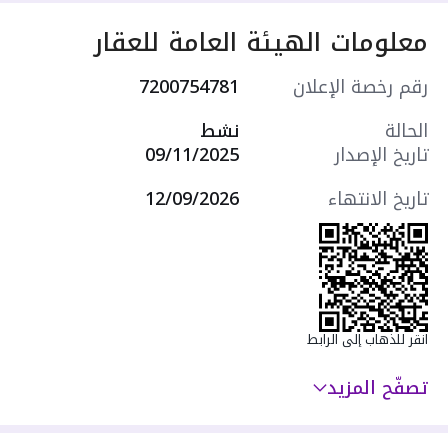
4غرف منهم 2ماستر
معلومات الهيئة العامة للعقار
فوق 3غرف منهم 1ماستر
خرفه سائق
رقم رخصة الإعلان
7200754781
سطح
غرفه خادمه
الحالة
نشط
شارع 20 جنوبي
تاريخ الإصدار
09/11/2025
مطبخ
تاريخ الانتهاء
12/09/2026
انقر للذهاب إلى الرابط
تصفّح المزيد