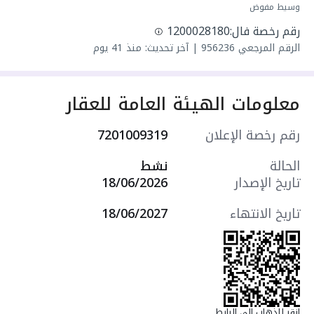
سعرها 1130000 ر.س
وسيط مفوض
رقم رخصة فال:
1200028180
الرقم المرجعي
956236
|
آخر تحديث: منذ 41 يوم
معلومات الهيئة العامة للعقار
رقم رخصة الإعلان
7201009319
الحالة
نشط
تاريخ الإصدار
18/06/2026
تاريخ الانتهاء
18/06/2027
انقر للذهاب إلى الرابط