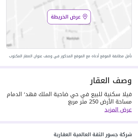
عرض الخريطة
نأمل مطابقة الموقع أدناه مع الموقع المذكور في وصف عنوان العقار المكتوب
وصف العقار
فيلا سكنية للبيع في حي ضاحية الملك فهد٬ الدمام
مساحة الأرض 250 متر مربع
مكونة من: 10 غرف
عرض المزيد
واصل كهرباء
واصل مياه
سنة البناء: 2026
شركة جسور الثقة العالمية العقارية