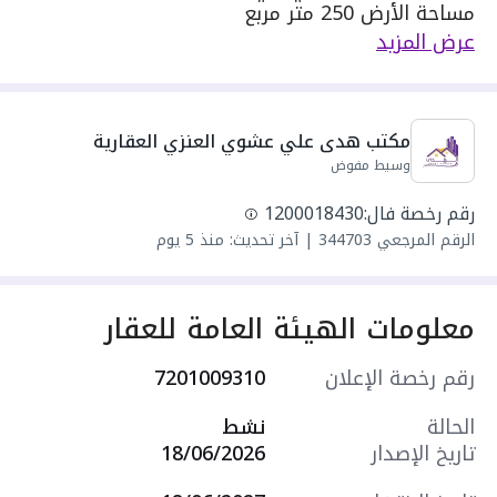
مساحة الأرض 250 متر مربع
مكونة من: 10 غرف و 6 دورات مياه و 3 صالات و 2
عرض المزيد
مجلس
واصل كهرباء
واصل مياه
مكتب هدى علي عشوي العنزي العقارية
سنة البناء: 2026
وسيط مفوض
مميزات العقار:
- حديقة
رقم رخصة فال:
1200018430
- مدارس
الرقم المرجعي
344703
|
آخر تحديث: منذ 5 يوم
- مسجد
- مركز صحي
- مركز تجاري
معلومات الهيئة العامة للعقار
- غرفة عاملة منزلية
- حديقة
رقم رخصة الإعلان
7201009310
- درج داخلي
- ملحق
الحالة
نشط
- شرفة
تاريخ الإصدار
18/06/2026
- سطح
- مستودع