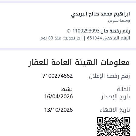
الدور الأول:
•
مجلس واسع مع بلكونة
ابراهيم محمد صالح البريدي
•
دورة مياه
وسيط مفوض
•
صالة رحبة
رقم رخصة فال:
1100293093
•
مطبخ مغلق
الرقم المرجعي
651944
|
آخر تحديث: منذ 83 يوم
•
غرفة متعددة الاستخدام
•
دورة مياه
معلومات الهيئة العامة للعقار
الدور الثاني:
•
3 غرف نوم (منها غرفة ماستر)
رقم رخصة الإعلان
7100274662
•
صالة
•
غرفة عاملة
الحالة
نشط
•
سطح خاص
تاريخ الإصدار
16/04/2026
•
إجمالي دورات المياه: 3
تاريخ الانتهاء
13/10/2026
🔹 المميزات:
•
تأمين من شركة التعاونية لمدة 10
سنوات
•
ضمانات تصل حتى 25 سنة