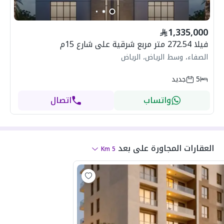
‏🔹 Features:
10-year insurance by Tawuniya
•
Guarantees up to 25 years
•
1,335,000
Elevator provision
•
فيلا 272.54 متر مربع شرقية على شارع 15م
Independent electricity and water
•
الصفاء، وسط الرياض، الرياض
meters
Private parking
•
5
جديد
Two separate entrances for the
•
واتساب
اتصال
ground floor
‏📐 Area: 235 sqm
‏💰 Price: SAR 1,350,000
العقارات المجاورة
على بعد
Km
5