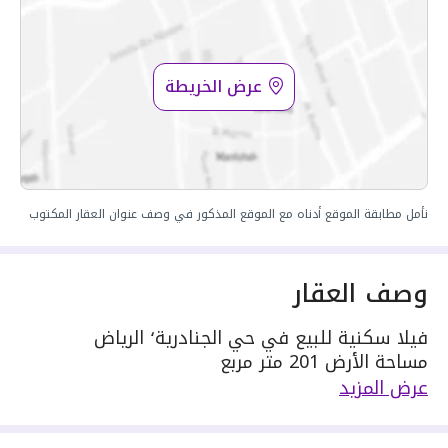
عرض الخريطة
نأمل مطابقة الموقع أدناه مع الموقع المذكور في وصف عنوان العقار المكتوب
وصف العقار
فيلا سكنية للبيع في حي الجنادرية٬ الرياض
مساحة الأرض 201 متر مربع
يحدها 1 شارع: شرقية٬ بعرض 15 م
عرض المزيد
مكونة من: 9 غرف
واصل كهرباء