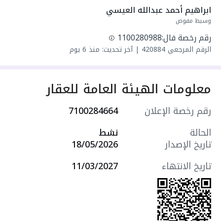
واصل مياه
ابراهيم أحمد عبدالله العيسي
سنة البناء: 2026
وسيط مفوض
سعرها 980000 ر.س
رقم رخصة فال:
1100280988
الرقم المرجعي
420884
|
آخر تحديث: منذ 6 يوم
معلومات الهيئة العامة للعقار
رقم رخصة الإعلان
7100284664
الحالة
نشط
تاريخ الإصدار
18/05/2026
تاريخ الانتهاء
11/03/2027