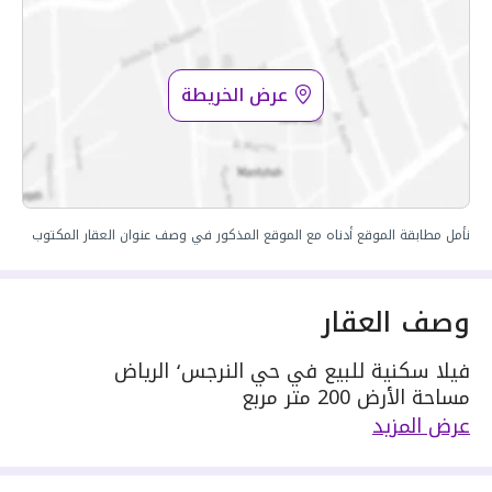
عرض الخريطة
نأمل مطابقة الموقع أدناه مع الموقع المذكور في وصف عنوان العقار المكتوب
وصف العقار
فيلا سكنية للبيع في حي النرجس٬ الرياض
مساحة الأرض 200 متر مربع
يحدها 1 شارع: جنوبية٬ بعرض 15 م
عرض المزيد
مكونة من: 5 غرف
واصل كهرباء