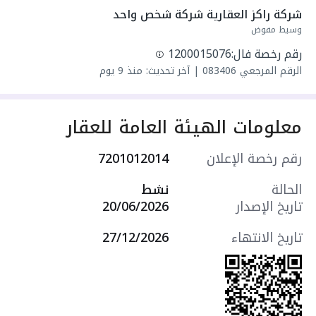
سنة البناء: 2026
شركة راكز العقارية شركة شخص واحد
سعرها 3390000 ر.س
وسيط مفوض
رقم رخصة فال:
1200015076
الرقم المرجعي
083406
|
آخر تحديث: منذ 9 يوم
معلومات الهيئة العامة للعقار
رقم رخصة الإعلان
7201012014
الحالة
نشط
تاريخ الإصدار
20/06/2026
تاريخ الانتهاء
27/12/2026