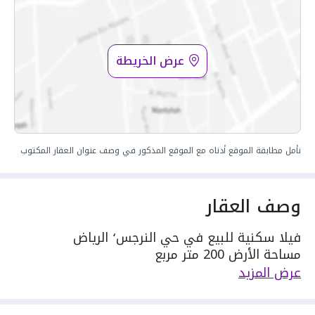
عرض الخريطة
نأمل مطابقة الموقع أدناه مع الموقع المذكور في وصف عنوان العقار المكتوب
وصف العقار
فيلا سكنية للبيع في حي النرجس٬ الرياض
مساحة الأرض 200 متر مربع
يحدها 1 شارع: جنوبية٬ بعرض 15 م
عرض المزيد
مكونة من: 5 غرف
واصل كهرباء