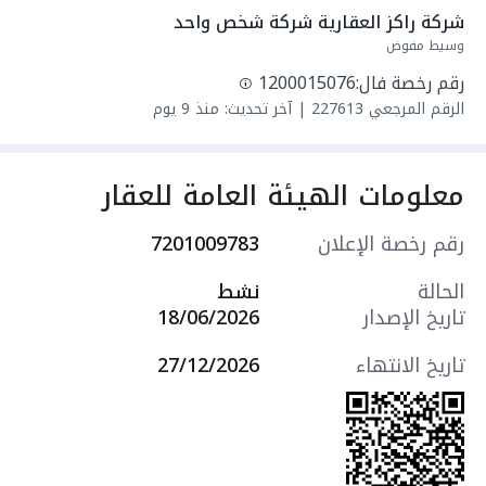
سنة البناء: 2026
شركة راكز العقارية شركة شخص واحد
سعرها 3140000 ر.س
وسيط مفوض
رقم رخصة فال:
1200015076
الرقم المرجعي
227613
|
آخر تحديث: منذ 9 يوم
معلومات الهيئة العامة للعقار
رقم رخصة الإعلان
7201009783
الحالة
نشط
تاريخ الإصدار
18/06/2026
تاريخ الانتهاء
27/12/2026