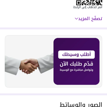
بوفيه وفتحة في السقف داخل صالة النساء
انقر للذهاب إلى الرابط
ثانيا الدور الارضي :
تصفّح المزيد
مؤلف من مدخل و مجلس
رجال وحمام ومغاسل
ومدخل
وصالة استقبال نساء كبيرة
و مغاسل وحمام وغرفة
طعام ومطبخ امريكي وغرفة خادمه وحمام وغرفة سائق
وحمام ومدخل سيارة صممت
كافة الصالات بطريقة
مبتكرة
قابلة للفتح مع بعضها او فصلها حسب رغبة العميل
ثالثا
الدور الاول:
مؤلف من ثلاث غرف نوم ماستر
على شكل سويتات بثلاث
حمامات وصاله عائلية واسعه مع تراس
الصور والوسائط