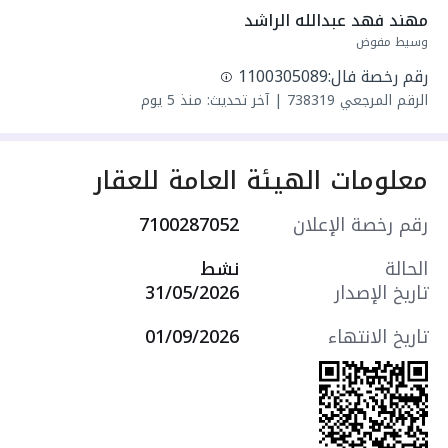
مهند فهد عبدالله الراشد
الواجهة : جنوبية
وسيط مفوض
عمر العقار : جديد
رقم رخصة فال:
1100305089
الرقم المرجعي
738319
|
آخر تحديث: منذ 5 يوم
تفاصيل العقار :
معلومات الهيئة العامة للعقار
مسطحات المباني
620 متر مؤلفه من خمس غرف نوم مع
رقم رخصة الإعلان
7100287052
خمس حمامات على شكل
سويتات
الحالة
نشط
تاريخ الإصدار
31/05/2026
اولا
دور البدروم :
تاريخ الانتهاء
01/09/2026
مؤلف من بدروم مودرن امريكي
على كامل المساحة مفتوح
يصلح للسكن او الترفيه حسب رغبة العميل
ومسبح كبير
ومصعد مؤسس وحمام ودوش
و 2
حديقة وشلال ماء وركن