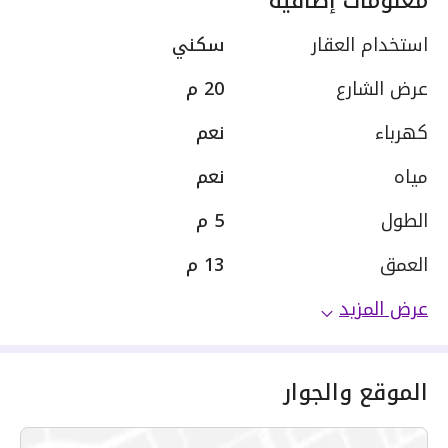
معلومات إضافية
استخدام العقار
سكني
عرض الشارع
20 م
كهرباء
نعم
مياه
نعم
الطول
5
م
العمق
13
م
عرض المزيد
الموقع والجوار