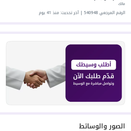
واصل كهرباء
مالك
واصل مياه
الرقم المرجعي
540948
|
آخر تحديث: منذ 41 يوم
سنة البناء: 2024
مميزات العقار:
- غرفة عاملة منزلية
- درج داخلي
- سطح
سعرها 1650000 ر.س
الصور والوسائط