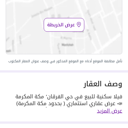
عرض الخريطة
نأمل مطابقة الموقع أدناه مع الموقع المذكور في وصف عنوان العقار المكتوب
وصف العقار
فيلا سكنية للبيع في حي الفرقان٬ مكة المكرمة
📣 عرض عقاري استثماري ( بحدود مكة المكرمة)
النوع: عقار (تجاري سكني) - حوش أرض وبناء
عرض المزيد
المساحة: 1,436.82 م²
الموقع: على الشارع العام مباشرة (يمين الذاهب