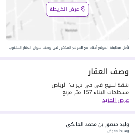
عرض الخريطة
نأمل مطابقة الموقع أدناه مع الموقع المذكور في وصف عنوان العقار المكتوب
وصف العقار
شقة للبيع في حي ديراب٬ الرياض
مسطحات البناء 157 متر مربع
يحدها 1 شارع:
عرض المزيد
مكونة من: 3 غرف
واصل كهرباء
واصل مياه
وليد منصور بن محمد المالكي
سنة البناء: 2026
وسيط مفوض