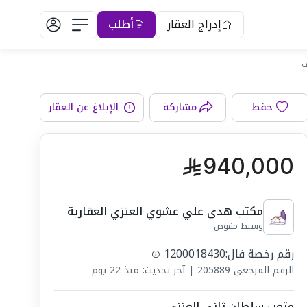
إدراج العقار
أطلب
الواجهة
حفظ
مشاركة
الإبلاغ عن العقار
940,000
مكتب هدى علي عشوي العنزي العقارية
وسيط مفوض
رقم رخصة فال:
1200018430
الرقم المرجعي
205889
|
آخر تحديث: منذ 22 يوم
متعب سلطان ثاني العنزي