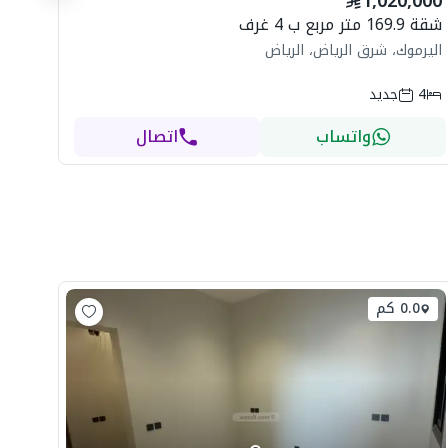
1,020,000
ال
شقة 169.9 متر مربع ب 4 غرف
اليرموك، شرق الرياض، الرياض
4
جديد
واتساب
اتصال
0.0 كم