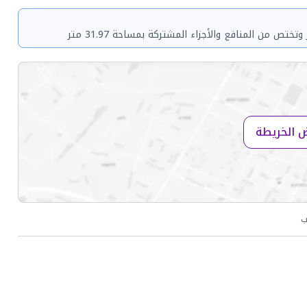
 الخريطة
ب