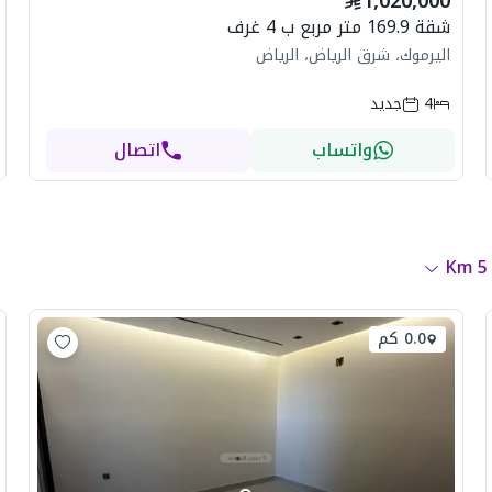
1,020,000
شقة 169.9 متر مربع ب 4 غرف
اليرموك، شرق الرياض، الرياض
4
جديد
واتساب
اتصال
Km
5
0.0 كم