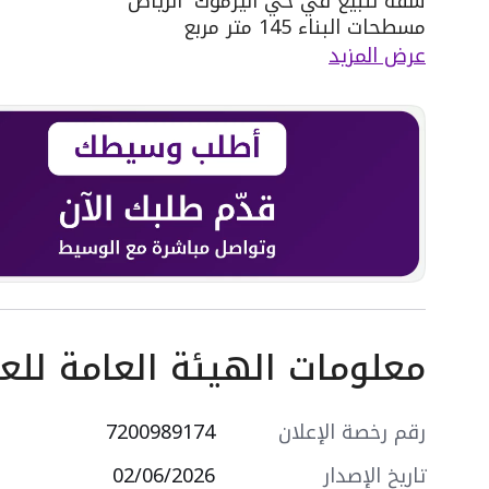
شقة للبيع في حي اليرموك٬ الرياض
مسطحات البناء 145 متر مربع
مكونة من: 4 غرف
عرض المزيد
واصل كهرباء
واصل مياه
سنة البناء: 2026
مميزات العقار:
- حديقة
- مدارس
- مسجد
- مركز صحي
- مركز تجاري
- شرفة
- مستودع
معلومات الهيئة العامة للعق
التجهيزات:
- نوافذ زجاجية مزدوجة
- أرضيات رخام
رقم رخصة الإعلان
7200989174
- أرضيات بورسلين
- أرضيات سيراميك
تاريخ الإصدار
02/06/2026