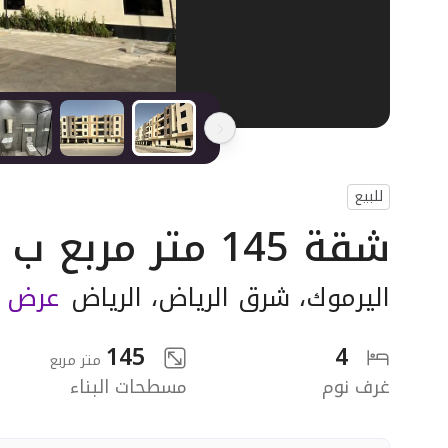
للبيع
شقة 145 متر مربع ب 4 غرف
اليرموك
،
شرق الرياض
،
الرياض
عرض ا
145
4
متر مربع
غرف نوم
مسطحات البناء