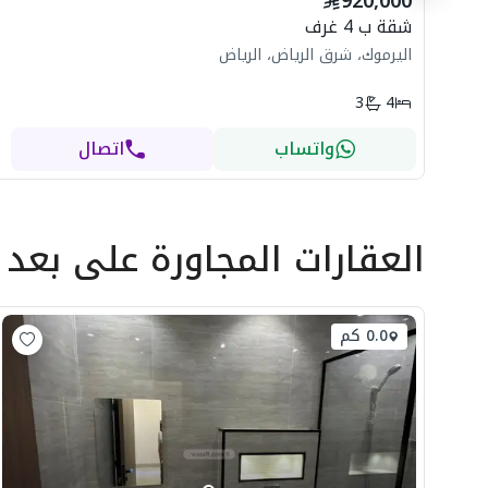
920,000
شقة ب 4 غرف
اليرموك، شرق الرياض، الرياض
3
4
واتساب
اتصال
العقارات المجاورة
على بعد
0.0 كم