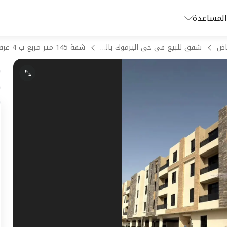
المساعدة
اض
شقق للبيع فى حى اليرموك بالرياض
شقة 145 متر مربع ب 4 غرف