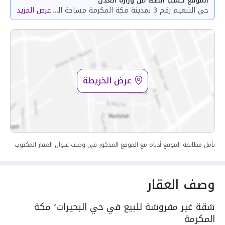
الموقع حسب الصك من وزارة العدل
حي التنعيم رقم 3 بمدينة مكة المكرمة مساحة الوحدة من الأرض 83.94 متر وتختص من المنافع والأجزاء المشتركة بمساحة 144.15 متر
عرض المزيد
عرض الخريطة
نأمل مطابقة الموقع أدناه مع الموقع المذكور في وصف عنوان العقار المكتوب
وصف العقار
شقة غير مفروشة للبيع في حي البحيرات٬ مكة
المكرمة