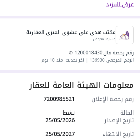
مسطحات البناء 258 متر مربع
عرض المزيد
يحدها 1 شارع:
مكونة من: 5 غرف و 4 دورات مياه و 1 صالة و 2
مجلس
مكتب هدى علي عشوي العنزي العقارية
واصل كهرباء
وسيط مفوض
واصل مياه
سنة البناء: 2026
رقم رخصة فال:
1200018430
مميزات العقار:
الرقم المرجعي
136930
|
آخر تحديث: منذ 18 يوم
- حديقة
- مدارس
- مسجد
معلومات الهيئة العامة للعقار
- مركز صحي
- مركز تجاري
رقم رخصة الإعلان
7200985521
- حديقة
- شرفة
الحالة
نشط
- مستودع
تاريخ الإصدار
25/05/2026
- غرفة ملابس
- غرفة سائق
تاريخ الانتهاء
25/05/2027
التجهيزات: