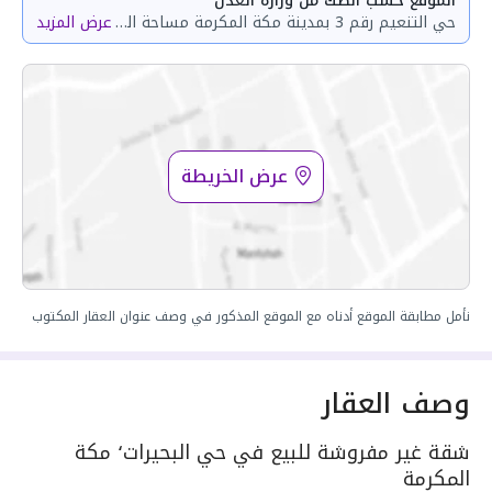
الموقع حسب الصك من وزارة العدل
حي التنعيم رقم 3 بمدينة مكة المكرمة مساحة الوحدة من الأرض 83.94 متر وتختص من المنافع والأجزاء المشتركة بمساحة 144.15 متر
عرض المزيد
عرض الخريطة
نأمل مطابقة الموقع أدناه مع الموقع المذكور في وصف عنوان العقار المكتوب
وصف العقار
شقة غير مفروشة للبيع في حي البحيرات٬ مكة
المكرمة