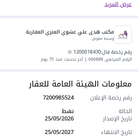
مسطحات البناء 258 متر مربع
عرض المزيد
يحدها 1 شارع:
مكونة من: 5 غرف و 4 دورات مياه و 1 صالة و 2
مجلس
مكتب هدى علي عشوي العنزي العقارية
واصل كهرباء
وسيط مفوض
واصل مياه
سنة البناء: 2026
رقم رخصة فال:
1200018430
مميزات العقار:
الرقم المرجعي
006888
|
آخر تحديث: منذ 75 يوم
- مدارس
- مسجد
- مركز صحي
معلومات الهيئة العامة للعقار
- مركز تجاري
- موقف سيارة داخلي
رقم رخصة الإعلان
7200985524
- مدخلين منفصلين
- غرفة سائق
الحالة
نشط
التجهيزات:
تاريخ الإصدار
25/05/2026
- مصعد كهربائي
- كاميرات مراقبة
تاريخ الانتهاء
25/05/2027
سعرها 610000 ر.س