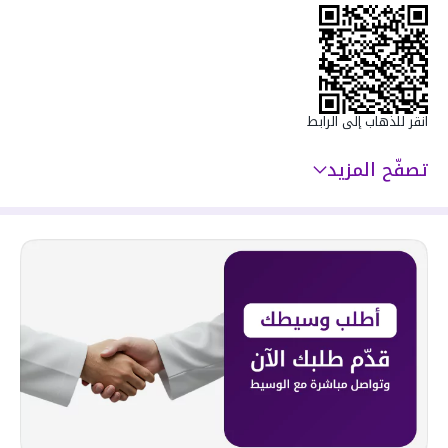
سعرها 720000 ر.س
انقر للذهاب إلى الرابط
تصفّح المزيد