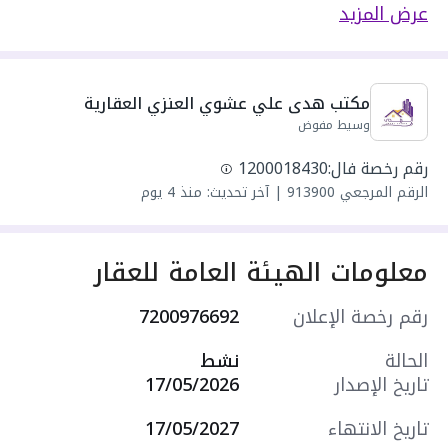
دور العقار عُلوي
عرض المزيد
مكونة من: 5 غرف و 4 دورات مياه و 1 صالة و 5+
مجالس
واصل كهرباء
مكتب هدى علي عشوي العنزي العقارية
واصل مياه
وسيط مفوض
سنة البناء: 2026
مميزات العقار:
رقم رخصة فال:
1200018430
- حديقة
الرقم المرجعي
913900
|
آخر تحديث: منذ 4 يوم
- مدارس
- مسجد
- مركز صحي
معلومات الهيئة العامة للعقار
- مركز تجاري
- غرفة عاملة منزلية
رقم رخصة الإعلان
7200976692
- شرفة
- مستودع
الحالة
نشط
- موقف سيارة داخلي
تاريخ الإصدار
17/05/2026
- مدخلين منفصلين
- غرفة ملابس
تاريخ الانتهاء
17/05/2027
- غرفة غسيل