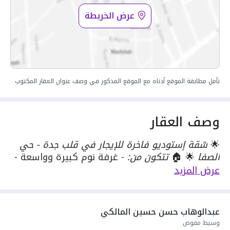
عرض الخريطة
نأمل مطابقة الموقع أدناه مع الموقع المذكور في وصف عنوان العقار المكتوب
وصف العقار
🌟
شقة إستوديو فاخرة للإيجار في قلب جدة - حي
الصفا
🌟 🏠
تتكون من:
- غرفة نوم كبيرة وواسعة -
مطبخ راكب ومجهز 🍳 - دورة مياه - موقف سيارات
عرض المزيد
متوفر 🚗 📍
موقع مميز في قلب جدة - حي الصفا
🔥
المميزات:
- شقة فاخرة وجاهزة للسكن الفوري -
ديكور حديث وعصري - موقع استراتيجي قرب الخدمات
عبدالوهاب حسن حسين المالكي
والمرافق - مساحة مريحة وكبيرة - نظافة وصيانة
وسيط مفوض