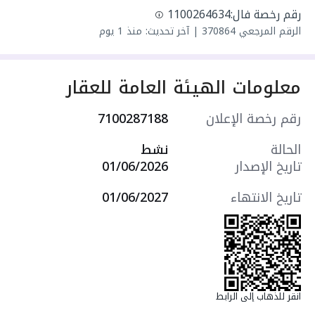
دورية - أمن وحراسة 24/7 - قريبة من المدارس
رقم رخصة فال:
1100264634
والجامعات 🏫 - قريبة من الأسواق والمولات 🛍️ -
الرقم المرجعي
370864
|
آخر تحديث: منذ 1 يوم
قريبة من المستشفيات والمراكز الصحية 🏥 💰
المطلوب: 1,800 شهرياً شامل الماء والكهرباء
📞
للاتصال والاستفسار: 0554322675
معلومات الهيئة العامة للعقار
رقم رخصة الإعلان
7100287188
الحالة
نشط
تاريخ الإصدار
01/06/2026
تاريخ الانتهاء
01/06/2027
انقر للذهاب إلى الرابط