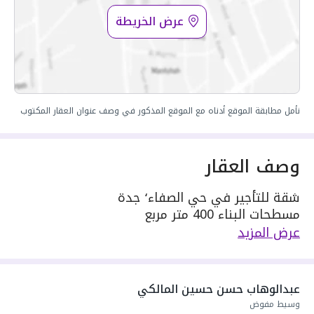
عرض الخريطة
نأمل مطابقة الموقع أدناه مع الموقع المذكور في وصف عنوان العقار المكتوب
وصف العقار
شقة للتأجير في حي الصفاء٬ جدة
مسطحات البناء 400 متر مربع
مكونة من: 1 غرفة
عرض المزيد
واصل كهرباء
واصل مياه
سنة البناء: 2026
عبدالوهاب حسن حسين المالكي
سعرها 1800 ر.س
وسيط مفوض