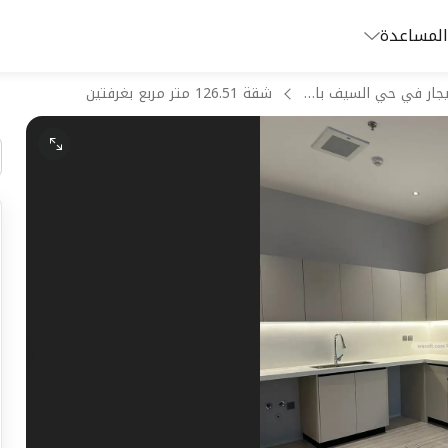
المساعدة
شقق للايجار في حي السيف بالدمام
شقة 126.51 متر مربع بغرفتين