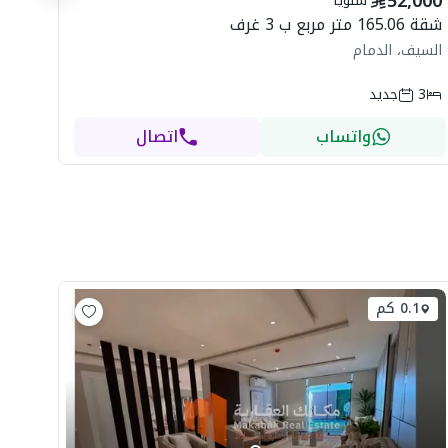
52,000
سنوياً
ال
شقة 165.06 متر مربع ب 3 غرف
السيف، الدمام
3
جديد
واتساب
اتصال
0.1 كم