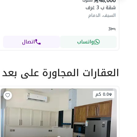
48,000
سنوياً
شقة ب 3 غرف
السيف، الدمام
3
واتساب
اتصال
العقارات المجاورة
على بعد
0.0 كم