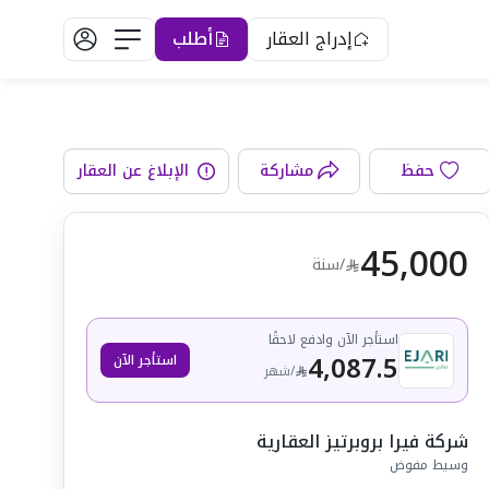
إدراج العقار
أطلب
مطبخ
حفظ
مشاركة
الإبلاغ عن العقار
45,000
/سنة
استأجر الآن وادفع لاحقًا
4,087.5
استأجر الآن
/
شهر
شركة فيرا بروبرتيز العقارية
وسيط مفوض