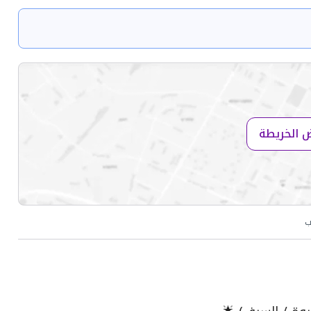
 الخريطة
ب