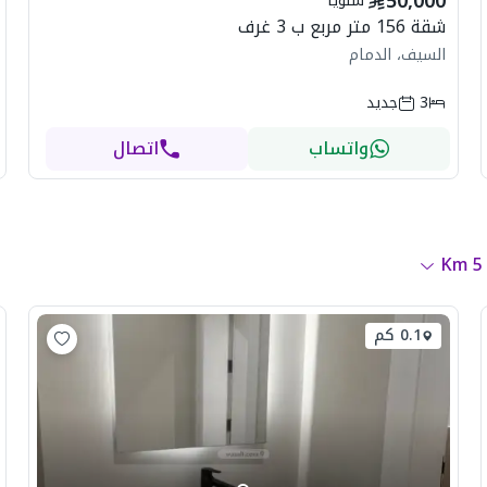
50,000
سنوياً
شقة 156 متر مربع ب 3 غرف
السيف، الدمام
3
جديد
واتساب
اتصال
Km
5
0.1 كم