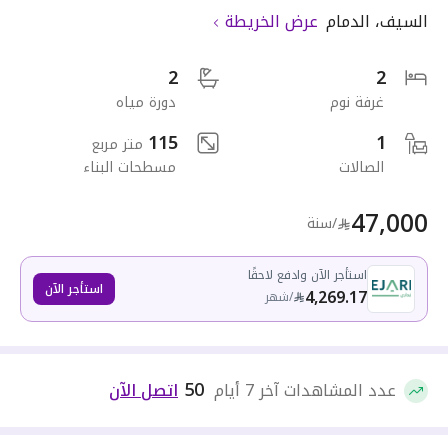
السيف
،
الدمام
عرض الخريطة
2
2
غرفة نوم
دورة مياه
115
1
متر مربع
الصالات
مسطحات البناء
47,000
/سنة
استأجر الآن وادفع لاحقًا
استأجر الآن
4,269.17
/
شهر
50
عدد المشاهدات آخر 7 أيام
اتصل الآن