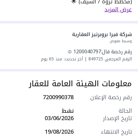
(مخطط ثروة / السيف) 🌟
عش الراحة والرفاهية في موقع استراتيجي قريب من
عرض المزيد
كل الخدمات!
شقة سكنية مجهزة بالكامل بأحدث الأجهزة
الكهربائية والمكيفات، وتتميز بإضاءة طبيعية رائعة
شركة فيرا بروبرتيز العقارية
مع بلكونة خاصة. جاهزة للسكن الفوري!
وسيط مفوض
رقم رخصة فال:
1200040797
📌 تفاصيل الشقة:
الرقم المرجعي
849725
|
آخر تحديث: منذ 65 يوم
الغرف: 2 غرف نوم واسعة ومريحة.
الصالات: صالة عائلية مميزة ومفتوحة.
معلومات الهيئة العامة للعقار
دورات المياه: 2 دورات مياه بتشطيبات مودرن.
رقم رخصة الإعلان
7200990378
المطبخ: راكب بالكامل وتصميم أنيق.
الحالة
نشط
تاريخ الإصدار
03/06/2026
المميزات الإضافية: بلكونة (شرفة) خاصة لإطلالة
مميزة وتهوية ممتازة.
تاريخ الانتهاء
19/08/2026