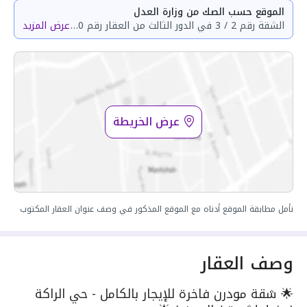
الموقع حسب الصك من وزارة العدل
الشقة رقم 2 / 3 في الدور الثالث من العقار رقم 2740 المقام على قطعة الارض 170 و قطعة الارض 171 و قطعة الارض 172 و قطعة الارض 173 و قطعة الارض 166 و قطعة الارض 167 و قطعة الارض 168 و قطعة الارض 169 من البلك رقم 20 المجاورة الأولى المخطط رقم ش د 1450 السيف بمدينة الدمام مساحة الوحدة من الأرض 41.7 متر وتختص من المنافع والأجزاء المشتركة بمساحة 46.1 متر
عرض المزيد
عرض الخريطة
نأمل مطابقة الموقع أدناه مع الموقع المذكور في وصف عنوان العقار المكتوب
وصف العقار
🌟 شقة مودرن فاخرة للإيجار بالكامل - حي الراكة