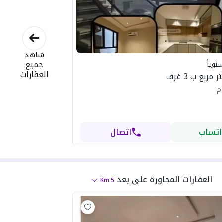
شاهد
جميع
نوياً
العقارات
م
اتساب
اتصال
العقارات المجاورة
على بعد
Km
5