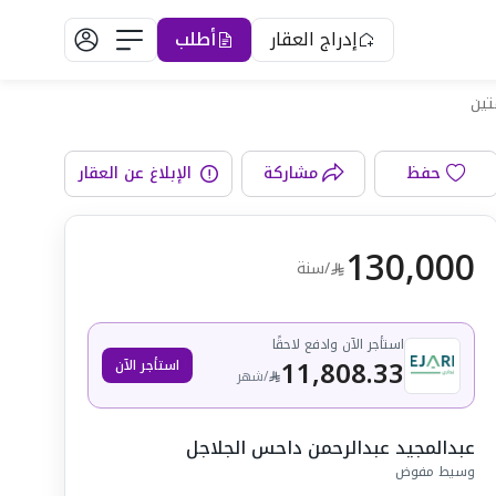
إدراج العقار
أطلب
غرفة المعيشة
حفظ
مشاركة
الإبلاغ عن العقار
130,000
/سنة
استأجر الآن وادفع لاحقًا
11,808.33
استأجر الآن
/
شهر
عبدالمجيد عبدالرحمن داحس الجلاجل
وسيط مفوض