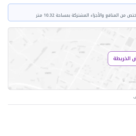
 الخريطة
ب