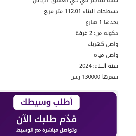
شقة للتأجير في حي العقيق٬ الرياض
مسطحات البناء 112.01 متر مربع
يحدها 1 شارع:
مكونة من: 2 غرفة
واصل كهرباء
واصل مياه
سنة البناء: 2024
سعرها 130000 ر.س