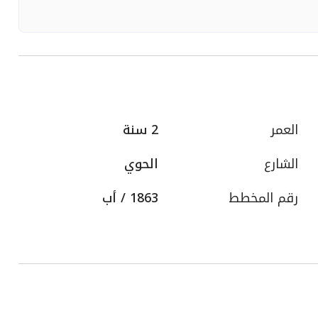
العمر
2 سنة
الشارع
الحوي
رقم المخطط
1863 / أب