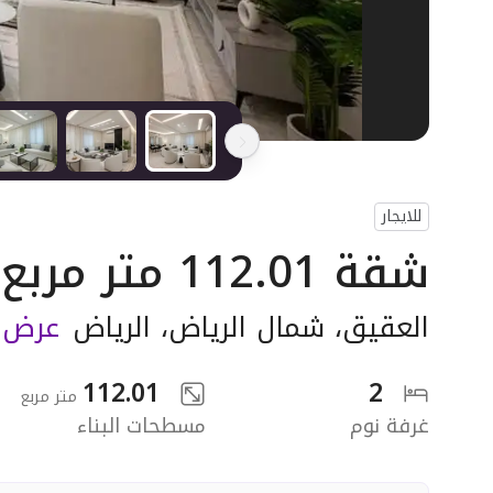
للايجار
شقة 112.01 متر مربع بغرفتين
العقيق
،
شمال الرياض
،
الرياض
عرض ا
112.01
2
متر مربع
غرفة نوم
مسطحات البناء