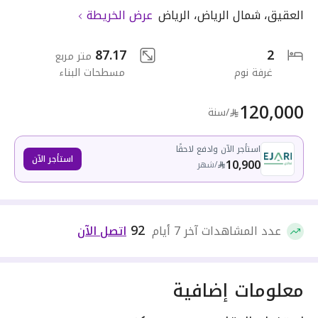
العقيق
،
شمال الرياض
،
الرياض
عرض الخريطة
87.17
2
متر مربع
غرفة نوم
مسطحات البناء
120,000
/سنة
استأجر الآن وادفع لاحقًا
استأجر الآن
10,900
/
شهر
92
عدد المشاهدات آخر 7 أيام
اتصل الآن
معلومات إضافية