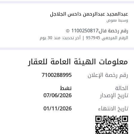
واصل كهرباء
واصل مياه
عبدالمجيد عبدالرحمن داحس الجلاجل
سنة البناء: 2026
وسيط مفوض
سعرها 120000 ر.س
رقم رخصة فال:
1100250817
الرقم المرجعي
957945
|
آخر تحديث: منذ 30 يوم
معلومات الهيئة العامة للعقار
رقم رخصة الإعلان
7100288995
الحالة
نشط
تاريخ الإصدار
07/06/2026
تاريخ الانتهاء
01/11/2026